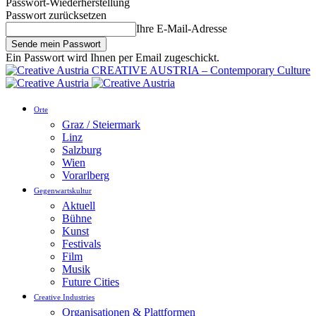
Passwort-Wiederherstellung
Passwort zurücksetzen
Ihre E-Mail-Adresse
Ein Passwort wird Ihnen per Email zugeschickt.
CREATIVE AUSTRIA – Contemporary Culture
Orte
Graz / Steiermark
Linz
Salzburg
Wien
Vorarlberg
Gegenwartskultur
Aktuell
Bühne
Kunst
Festivals
Film
Musik
Future Cities
Creative Industries
Organisationen & Plattformen