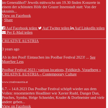
im Generalihof? Jeweils mittwochs um 19.30 finden Konzerte in
einem der schönsten Höfe der Grazer Innenstadt statt: Von der
ukrainis...
View on Facebook
·
Share
Auf Facebook teilen
Auf Twitter teilen
Auf LinkedIn teilen
Per E-Mail teilen
CREATIVE AUSTRIA
3 years ago
Ab in den Pool! Eintauchen ins Poolbar Festival 2023!
...
See
More
See Less
Poolbar Festival 2023 / various locations, Feldkirch, Vorarlberg »
CREATIVE AUSTRIA – Contemporary Culture
www.creativeaustria.at
6.7. – 14.8.2023 Das Poolbar Festival schöpft wieder aus dem
Vollen: renommierten Headliner wie Xavier Rudd, Danger Dan,
Peaches, Symba, Helge Schneider, Kruder & Dorfmeister und viele
andere geben...
View on Facebook