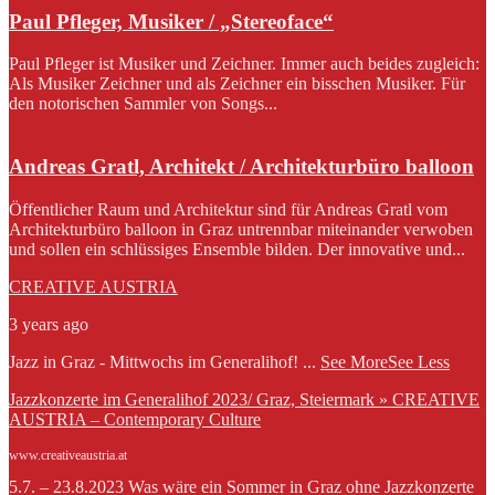
Paul Pfleger, Musiker / „Stereoface“
Paul Pfleger ist Musiker und Zeichner. Immer auch beides zugleich:
Als Musiker Zeichner und als Zeichner ein bisschen Musiker. Für
den notorischen Sammler von Songs...
Andreas Gratl, Architekt / Architekturbüro balloon
Öffentlicher Raum und Architektur sind für Andreas Gratl vom
Architekturbüro balloon in Graz untrennbar miteinander verwoben
und sollen ein schlüssiges Ensemble bilden. Der innovative und...
CREATIVE AUSTRIA
3 years ago
Jazz in Graz - Mittwochs im Generalihof!
...
See More
See Less
Jazzkonzerte im Generalihof 2023/ Graz, Steiermark » CREATIVE
AUSTRIA – Contemporary Culture
www.creativeaustria.at
5.7. – 23.8.2023 Was wäre ein Sommer in Graz ohne Jazzkonzerte