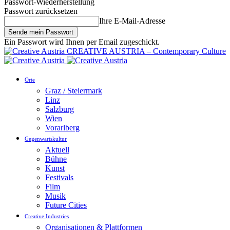
Passwort-Wiederherstellung
Passwort zurücksetzen
Ihre E-Mail-Adresse
Ein Passwort wird Ihnen per Email zugeschickt.
CREATIVE AUSTRIA – Contemporary Culture
Orte
Graz / Steiermark
Linz
Salzburg
Wien
Vorarlberg
Gegenwartskultur
Aktuell
Bühne
Kunst
Festivals
Film
Musik
Future Cities
Creative Industries
Organisationen & Plattformen