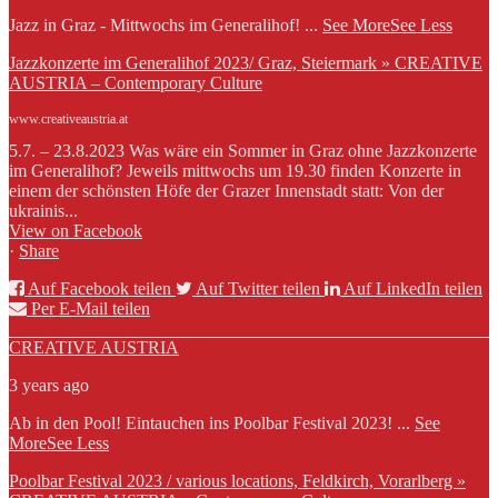
Jazz in Graz - Mittwochs im Generalihof!
...
See More
See Less
Jazzkonzerte im Generalihof 2023/ Graz, Steiermark » CREATIVE
AUSTRIA – Contemporary Culture
www.creativeaustria.at
5.7. – 23.8.2023 Was wäre ein Sommer in Graz ohne Jazzkonzerte
im Generalihof? Jeweils mittwochs um 19.30 finden Konzerte in
einem der schönsten Höfe der Grazer Innenstadt statt: Von der
ukrainis...
View on Facebook
·
Share
Auf Facebook teilen
Auf Twitter teilen
Auf LinkedIn teilen
Per E-Mail teilen
CREATIVE AUSTRIA
3 years ago
Ab in den Pool! Eintauchen ins Poolbar Festival 2023!
...
See
More
See Less
Poolbar Festival 2023 / various locations, Feldkirch, Vorarlberg »