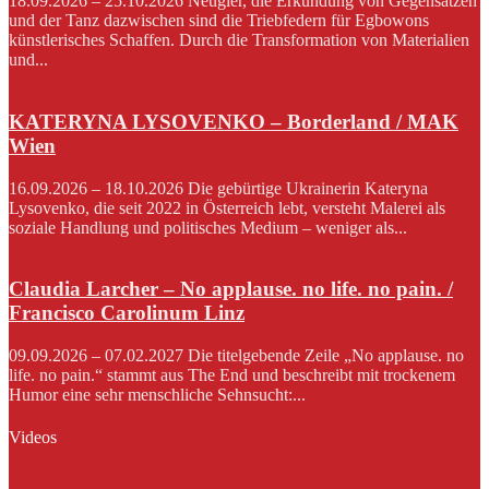
18.09.2026 – 25.10.2026 Neugier, die Erkundung von Gegensätzen
und der Tanz dazwischen sind die Triebfedern für Egbowons
künstlerisches Schaffen. Durch die Transformation von Materialien
und...
KATERYNA LYSOVENKO – Borderland / MAK
Wien
16.09.2026 – 18.10.2026 Die gebürtige Ukrainerin Kateryna
Lysovenko, die seit 2022 in Österreich lebt, versteht Malerei als
soziale Handlung und politisches Medium – weniger als...
Claudia Larcher – No applause. no life. no pain. /
Francisco Carolinum Linz
09.09.2026 – 07.02.2027 Die titelgebende Zeile „No applause. no
life. no pain.“ stammt aus The End und beschreibt mit trockenem
Humor eine sehr menschliche Sehnsucht:...
Videos