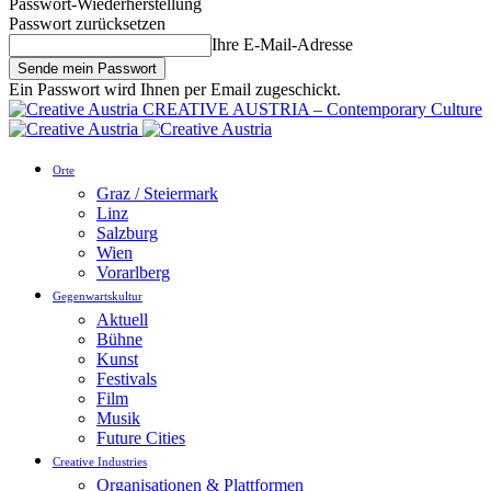
Passwort-Wiederherstellung
Passwort zurücksetzen
Ihre E-Mail-Adresse
Ein Passwort wird Ihnen per Email zugeschickt.
CREATIVE AUSTRIA – Contemporary Culture
Orte
Graz / Steiermark
Linz
Salzburg
Wien
Vorarlberg
Gegenwartskultur
Aktuell
Bühne
Kunst
Festivals
Film
Musik
Future Cities
Creative Industries
Organisationen & Plattformen