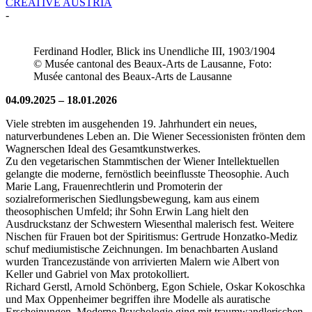
CREATIVE AUSTRIA
-
Ferdinand Hodler, Blick ins Unendliche III, 1903/1904
© Musée cantonal des Beaux-Arts de Lausanne, Foto:
Musée cantonal des Beaux-Arts de Lausanne
04.09.2025 – 18.01.2026
Viele strebten im ausgehenden 19. Jahrhundert ein neues,
naturverbundenes Leben an. Die Wiener Secessionisten frönten dem
Wagnerschen Ideal des Gesamtkunstwerkes.
Zu den vegetarischen Stammtischen der Wiener Intellektuellen
gelangte die moderne, fernöstlich beeinflusste Theosophie. Auch
Marie Lang, Frauenrechtlerin und Promoterin der
sozialreformerischen Siedlungsbewegung, kam aus einem
theosophischen Umfeld; ihr Sohn Erwin Lang hielt den
Ausdruckstanz der Schwestern Wiesenthal malerisch fest. Weitere
Nischen für Frauen bot der Spiritismus: Gertrude Honzatko-Mediz
schuf mediumistische Zeichnungen. Im benachbarten Ausland
wurden Trancezustände von arrivierten Malern wie Albert von
Keller und Gabriel von Max protokolliert.
Richard Gerstl, Arnold Schönberg, Egon Schiele, Oskar Kokoschka
und Max Oppenheimer begriffen ihre Modelle als auratische
Erscheinungen. Moderne Psychologie ging mit traumwandlerischen