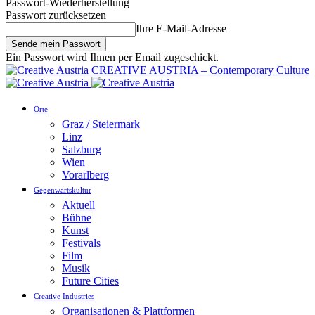
Passwort-Wiederherstellung
Passwort zurücksetzen
Ihre E-Mail-Adresse
Ein Passwort wird Ihnen per Email zugeschickt.
CREATIVE AUSTRIA – Contemporary Culture
Orte
Graz / Steiermark
Linz
Salzburg
Wien
Vorarlberg
Gegenwartskultur
Aktuell
Bühne
Kunst
Festivals
Film
Musik
Future Cities
Creative Industries
Organisationen & Plattformen