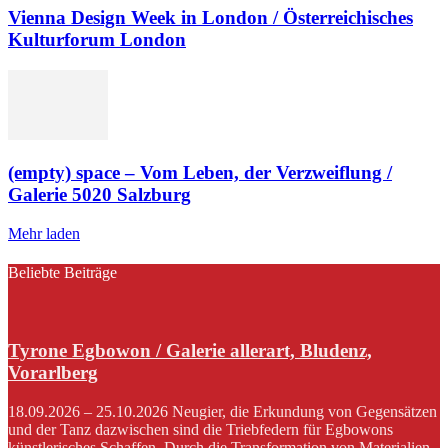
Vienna Design Week in London / Österreichisches
Kulturforum London
(empty) space – Vom Leben, der Verzweiflung /
Galerie 5020 Salzburg
Mehr laden
Beliebte Beiträge
Tyrone Egbowon / Galerie allerart, Bludenz,
Vorarlberg
18.09.2026 – 25.10.2026 Neugier, die Erkundung von Gegensätzen
und der Tanz dazwischen sind die Triebfedern für Egbowons
künstlerisches Schaffen. Durch die Transformation von Materialien