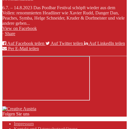
6.7. – 14.8.2023 Das Poolbar Festival schöpft wieder aus dem
Vollen: renommierten Headliner wie Xavier Rudd, Danger Dan,
Peaches, Symba, Helge Schneider, Kruder & Dorfmeister und viele
andere geben...
View on Facebook
·
Share
Auf Facebook teilen
Auf Twitter teilen
Auf LinkedIn teilen
Per E-Mail teilen
Folgen Sie uns
Impressum
Kontakt und Datenschutzerklärung