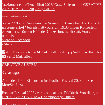
Jazzkonzerte im Generalihof 2023/ Graz, Steiermark » CREATIVE
AUSTRIA – Contemporary Culture
www.creativeaustria.at
5.7. – 23.8.2023 Was wäre ein Sommer in Graz ohne Jazzkonzerte
im Generalihof? Jeweils mittwochs um 19.30 finden Konzerte in
einem der schönsten Höfe der Grazer Innenstadt statt: Von der
ukrainis...
View on Facebook
·
Share
Auf Facebook teilen
Auf Twitter teilen
Auf LinkedIn teilen
Per E-Mail teilen
CREATIVE AUSTRIA
3 years ago
Ab in den Pool! Eintauchen ins Poolbar Festival 2023!
...
See
More
See Less
Poolbar Festival 2023 / various locations, Feldkirch, Vorarlberg »
CREATIVE AUSTRIA – Contemporary Culture
www.creativeaustria.at