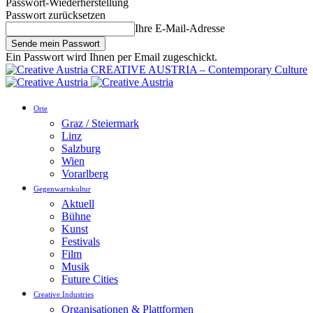
Passwort-Wiederherstellung
Passwort zurücksetzen
Ihre E-Mail-Adresse
Ein Passwort wird Ihnen per Email zugeschickt.
CREATIVE AUSTRIA – Contemporary Culture
Orte
Graz / Steiermark
Linz
Salzburg
Wien
Vorarlberg
Gegenwartskultur
Aktuell
Bühne
Kunst
Festivals
Film
Musik
Future Cities
Creative Industries
Organisationen & Plattformen