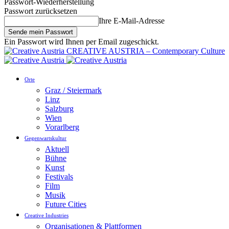
Passwort-Wiederherstellung
Passwort zurücksetzen
Ihre E-Mail-Adresse
Ein Passwort wird Ihnen per Email zugeschickt.
CREATIVE AUSTRIA – Contemporary Culture
Orte
Graz / Steiermark
Linz
Salzburg
Wien
Vorarlberg
Gegenwartskultur
Aktuell
Bühne
Kunst
Festivals
Film
Musik
Future Cities
Creative Industries
Organisationen & Plattformen