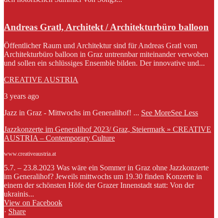
Andreas Gratl, Architekt / Architekturbüro balloon
Öffentlicher Raum und Architektur sind für Andreas Gratl vom
Architekturbüro balloon in Graz untrennbar miteinander verwoben
und sollen ein schlüssiges Ensemble bilden. Der innovative und...
CREATIVE AUSTRIA
3 years ago
Jazz in Graz - Mittwochs im Generalihof!
...
See More
See Less
Jazzkonzerte im Generalihof 2023/ Graz, Steiermark » CREATIVE
AUSTRIA – Contemporary Culture
www.creativeaustria.at
5.7. – 23.8.2023 Was wäre ein Sommer in Graz ohne Jazzkonzerte
im Generalihof? Jeweils mittwochs um 19.30 finden Konzerte in
einem der schönsten Höfe der Grazer Innenstadt statt: Von der
ukrainis...
View on Facebook
·
Share