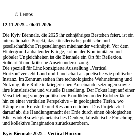
© Lentos
12.11.2025 – 06.01.2026
Die Kyiv Biennale, die 2025 ihr zehnjähriges Bestehen feiert, ist ein
internationales Projekt, das künstlerische, politische und
gesellschaftliche Fragestellungen miteinander verknüpft. Vor dem
Hintergrund anhaltender Kriege, kolonialer Kontinuitäten und
globaler Ungleichheiten ist die Biennale ein Ort für Reflexion,
Solidarität und kritische Auseinandersetzung.
Die speziell für Linz konzipierte Ausstellung „Vertical
Horizon“versteht Land und Landschaft als poetische wie politische
Instanz. Im Zentrum stehen ihre technologische Wahrnehmung und
Nutzung, ihre Rolle in kriegerischen Auseinandersetzungen sowie
ihre künstlerische und visuelle Darstellung. Der Fokus liegt auf einer
Verschiebung von geopolitischen Konflikten an der Erdoberfläche
hin zu einer vertikalen Perspektive – in geologische Tiefen, wo
Kämpfe um Rohstoffe und Ressourcen toben. Das Projekt zielt
darauf ab, die Handlungsmacht der Erde durch einen ökologischen
Blickwinkel sowie planetarisches Denken, künstlerische Forschung
und kollektive Imagination zurückzuerobern.
Kyiv Bien­na­le 2025 – Ver­ti­cal Horizon