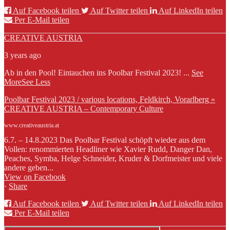
Auf Facebook teilen
Auf Twitter teilen
Auf LinkedIn teilen
Per E-Mail teilen
CREATIVE AUSTRIA
3 years ago
Ab in den Pool! Eintauchen ins Poolbar Festival 2023!
...
See
More
See Less
Poolbar Festival 2023 / various locations, Feldkirch, Vorarlberg »
CREATIVE AUSTRIA – Contemporary Culture
www.creativeaustria.at
6.7. – 14.8.2023 Das Poolbar Festival schöpft wieder aus dem
Vollen: renommierten Headliner wie Xavier Rudd, Danger Dan,
Peaches, Symba, Helge Schneider, Kruder & Dorfmeister und viele
andere geben...
View on Facebook
·
Share
Auf Facebook teilen
Auf Twitter teilen
Auf LinkedIn teilen
Per E-Mail teilen