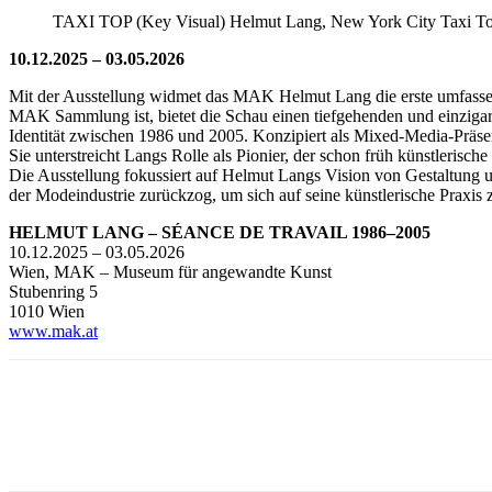
TAXI TOP (Key Visual) Helmut Lang, New York City Taxi T
10.12.2025 – 03.05.2026
Mit der Ausstellung widmet das MAK Helmut Lang die erste umfassend
MAK Sammlung ist, bietet die Schau einen tiefgehenden und einzigart
Identität zwischen 1986 und 2005. Konzipiert als Mixed-Media-Präsent
Sie unterstreicht Langs Rolle als Pionier, der schon früh künstlerisch
Die Ausstellung fokussiert auf Helmut Langs Vision von Gestaltung und
der Modeindustrie zurückzog, um sich auf seine künstlerische Praxis 
HELMUT LANG – SÉANCE DE TRAVAIL 1986–2005
10.12.2025 – 03.05.2026
Wien, MAK – Museum für angewandte Kunst
Stubenring 5
1010 Wien
www.mak.at