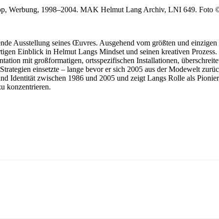
op, Werbung, 1998–2004. MAK Helmut Lang Archiv, LNI 649. Foto 
e Ausstellung seines Œuvres. Ausgehend vom größten und einzigen offi
igen Einblick in Helmut Langs Mindset und seinen kreativen Prozess. 
ation mit großformatigen, ortsspezifischen Installationen, überschreit
e Strategien einsetzte – lange bevor er sich 2005 aus der Modewelt zurü
 Identität zwischen 1986 und 2005 und zeigt Langs Rolle als Pionier, d
zu konzentrieren.