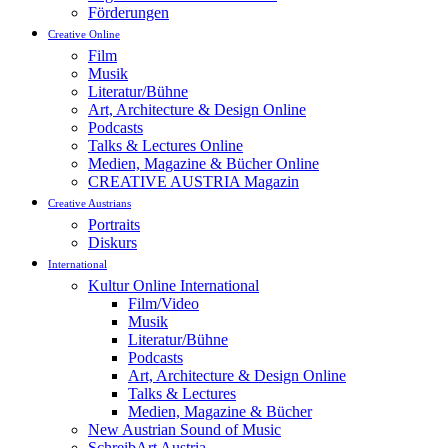
Förderungen
Creative Online
Film
Musik
Literatur/Bühne
Art, Architecture & Design Online
Podcasts
Talks & Lectures Online
Medien, Magazine & Bücher Online
CREATIVE AUSTRIA Magazin
Creative Austrians
Portraits
Diskurs
International
Kultur Online International
Film/Video
Musik
Literatur/Bühne
Podcasts
Art, Architecture & Design Online
Talks & Lectures
Medien, Magazine & Bücher
New Austrian Sound of Music
SchreibArt Austria