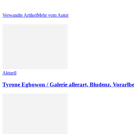
Verwandte Artikel
Mehr vom Autor
Aktuell
Tyrone Egbowon / Galerie allerart, Bludenz, Vorarlb