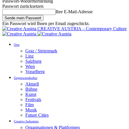
Passwort-Wiederherstellung
Passwort zurücksetzen
Ihre E-Mail-Adresse
Ein Passwort wird Ihnen per Email zugeschickt.
CREATIVE AUSTRIA – Contemporary Culture
Orte
Graz / Steiermark
Linz
Salzburg
Wien
Vorarlberg
Gegenwartskultur
Aktuell
Bühne
Kunst
Festivals
Film
Musik
Future Cities
Creative Industries
Organisationen & Plattformen