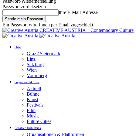
Passwort-Wiederherstellung
Passwort zurücksetzen
Ihre E-Mail-Adresse
Ein Passwort wird Ihnen per Email zugeschickt.
CREATIVE AUSTRIA – Contemporary Culture
Orte
Graz / Steiermark
Linz
Salzburg
Wien
Vorarlberg
Gegenwartskultur
Aktuell
Bühne
Kunst
Festivals
Film
Musik
Future Cities
Creative Industries
Organisationen & Plattformen