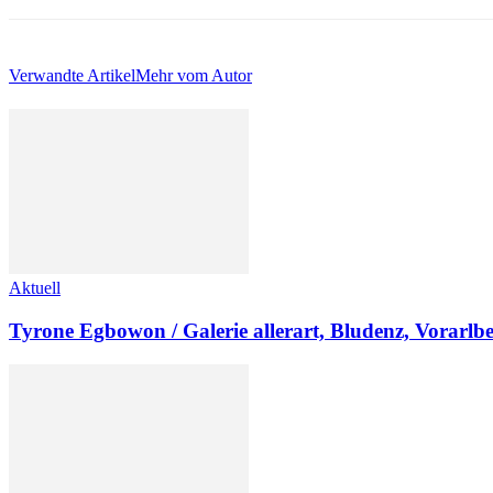
Verwandte Artikel
Mehr vom Autor
Aktuell
Tyrone Egbowon / Galerie allerart, Bludenz, Vorarlb