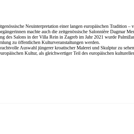
tgenössische Neuinterpretation einer langen europäischen Tradition – 
Vorgängerinnen machte auch die zeitgenössische Salonnière Dagmar Me
g des Salons in der Villa Rein in Zagreb im Jahr 2021 wurde Palmižana 
lung zu öffentlichen Kulturveranstaltungen werden.
tvolle Auswahl jüngerer kroatischer Malerei und Skulptur zu sehen. 
 europäischen Kultur, als gleichwertiger Teil des europäischen kulturel