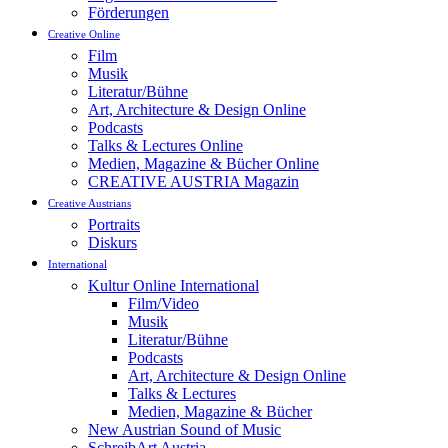
Förderungen
Creative Online
Film
Musik
Literatur/Bühne
Art, Architecture & Design Online
Podcasts
Talks & Lectures Online
Medien, Magazine & Bücher Online
CREATIVE AUSTRIA Magazin
Creative Austrians
Portraits
Diskurs
International
Kultur Online International
Film/Video
Musik
Literatur/Bühne
Podcasts
Art, Architecture & Design Online
Talks & Lectures
Medien, Magazine & Bücher
New Austrian Sound of Music
SchreibArt Austria