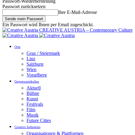
Passwort-Wiederherstellung
Passwort zurücksetzen
Ihre E-Mail-Adresse
Ein Passwort wird Ihnen per Email zugeschickt.
CREATIVE AUSTRIA – Contemporary Culture
Orte
Graz / Steiermark
Linz
Salzburg
Wien
Vorarlberg
Gegenwartskultur
Aktuell
Bühne
Kunst
Festivals
Film
Musik
Future Cities
Creative Industries
Organisationen & Plattformen