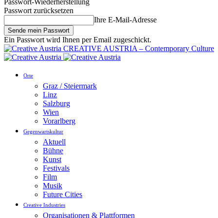
Passwort-Wiederherstellung
Passwort zurücksetzen
Ihre E-Mail-Adresse
Ein Passwort wird Ihnen per Email zugeschickt.
CREATIVE AUSTRIA – Contemporary Culture
Orte
Graz / Steiermark
Linz
Salzburg
Wien
Vorarlberg
Gegenwartskultur
Aktuell
Bühne
Kunst
Festivals
Film
Musik
Future Cities
Creative Industries
Organisationen & Plattformen