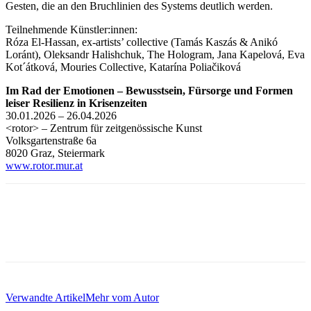
Gesten, die an den Bruchlinien des Systems deutlich werden.
Teilnehmende Künstler:innen:
Róza El-Hassan, ex-artists’ collective (Tamás Kaszás & Anikó
Loránt), Oleksandr Halishchuk, The Hologram, Jana Kapelová, Eva
Kot´átková, Mouries Collective, Katarína Poliačiková
Im Rad der Emotionen – Bewusstsein, Fürsorge und Formen
leiser Resilienz in Krisenzeiten
30.01.2026 – 26.04.2026
<rotor> – Zentrum für zeitgenössische Kunst
Volksgartenstraße 6a
8020 Graz, Steiermark
www.rotor.mur.at
Verwandte Artikel
Mehr vom Autor