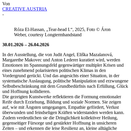
Von
CREATIVE AUSTRIA
-
Róza El-Hassan, „Tear-head I.“, 2025, Foto © Áron
Weber, courtesy Longtermhandstand
30.01.2026 – 26.04.2026
In der Ausstellung, die von Judit Angel, Eliška Mazalanová,
Margarethe Makovec und Anton Lederer kuratiert wird, werden
Emotionen im Spannungsfeld gegenwärtiger multipler Krisen und
eines zunehmend polarisierten politischen Klimas in den
Vordergrund gerückt. Und das angesichts einer Situation, in der
systematische Auslaugung, politische Manipulation und erzwungene
Selbstbeschränkung mit dem Grundbedürfnis nach Erfüllung, Glück
und Hoffnung kollidieren.
Die gezeigten Kunstwerke reflektieren die Formung emotionaler
Reife durch Erziehung, Bildung und soziale Normen. Sie zeigen
auf, wie mit Ängsten umgegangen, Empathie gefördert, Verlust
überwunden und feindseligen Kräften widerstanden werden kann.
Zudem verdeutlichen sie die Dringlichkeit kollektiver Heilung,
gegenseitiger Fürsorge und gestärkter Hoffnung in unsicheren
Zeiten – und erkennen die leise Resilienz an, kleine alltägliche