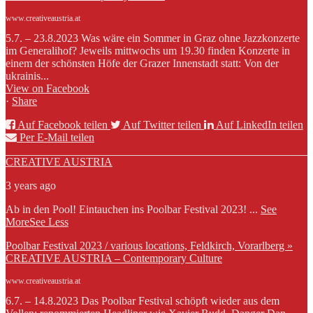
www.creativeaustria.at
5.7. – 23.8.2023 Was wäre ein Sommer in Graz ohne Jazzkonzerte
im Generalihof? Jeweils mittwochs um 19.30 finden Konzerte in
einem der schönsten Höfe der Grazer Innenstadt statt: Von der
ukrainis...
View on Facebook
·
Share
Auf Facebook teilen
Auf Twitter teilen
Auf LinkedIn teilen
Per E-Mail teilen
CREATIVE AUSTRIA
3 years ago
Ab in den Pool! Eintauchen ins Poolbar Festival 2023!
...
See
More
See Less
Poolbar Festival 2023 / various locations, Feldkirch, Vorarlberg »
CREATIVE AUSTRIA – Contemporary Culture
www.creativeaustria.at
6.7. – 14.8.2023 Das Poolbar Festival schöpft wieder aus dem