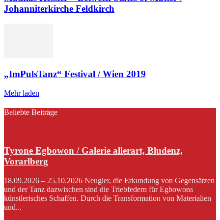
Johanniterkirche Feldkirch
„ImPulsTanz“ Festival / Wien 2019
Mehr laden
Beliebte Beiträge
Tyrone Egbowon / Galerie allerart, Bludenz,
Vorarlberg
18.09.2026 – 25.10.2026 Neugier, die Erkundung von Gegensätzen
und der Tanz dazwischen sind die Triebfedern für Egbowons
künstlerisches Schaffen. Durch die Transformation von Materialien
und...