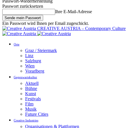
Passwort-Wiederherstellung
Passwort zurücksetzen
Ihre E-Mail-Adresse
Ein Passwort wird Ihnen per Email zugeschickt.
CREATIVE AUSTRIA – Contemporary Culture
Orte
Graz / Steiermark
Linz
Salzburg
Wien
Vorarlberg
Gegenwartskultur
Aktuell
Bühne
Kunst
Festivals
Film
Musik
Future Cities
Creative Industries
Organisationen & Plattformen