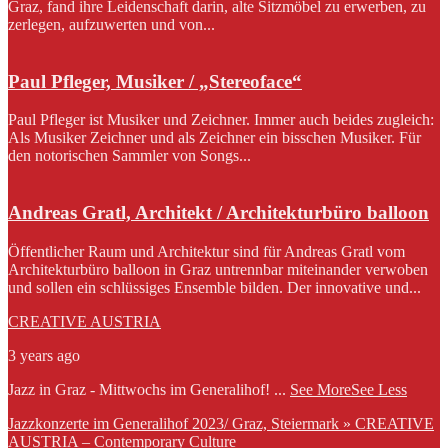
Graz, fand ihre Leidenschaft darin, alte Sitzmöbel zu erwerben, zu
zerlegen, aufzuwerten und von...
Paul Pfleger, Musiker / „Stereoface“
Paul Pfleger ist Musiker und Zeichner. Immer auch beides zugleich:
Als Musiker Zeichner und als Zeichner ein bisschen Musiker. Für
den notorischen Sammler von Songs...
Andreas Gratl, Architekt / Architekturbüro balloon
Öffentlicher Raum und Architektur sind für Andreas Gratl vom
Architekturbüro balloon in Graz untrennbar miteinander verwoben
und sollen ein schlüssiges Ensemble bilden. Der innovative und...
CREATIVE AUSTRIA
3 years ago
Jazz in Graz - Mittwochs im Generalihof!
...
See More
See Less
Jazzkonzerte im Generalihof 2023/ Graz, Steiermark » CREATIVE
AUSTRIA – Contemporary Culture