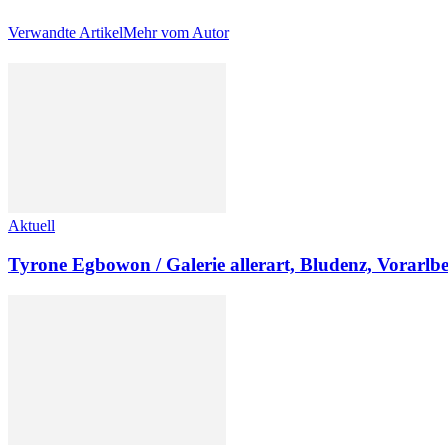
Verwandte Artikel
Mehr vom Autor
Aktuell
Tyrone Egbowon / Galerie allerart, Bludenz, Vorarlb