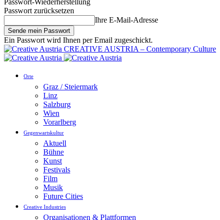
Passwort-Wiederherstellung
Passwort zurücksetzen
Ihre E-Mail-Adresse
Ein Passwort wird Ihnen per Email zugeschickt.
CREATIVE AUSTRIA – Contemporary Culture
Orte
Graz / Steiermark
Linz
Salzburg
Wien
Vorarlberg
Gegenwartskultur
Aktuell
Bühne
Kunst
Festivals
Film
Musik
Future Cities
Creative Industries
Organisationen & Plattformen