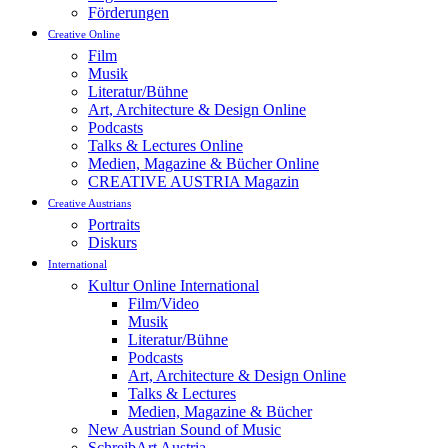
Förderungen
Creative Online
Film
Musik
Literatur/Bühne
Art, Architecture & Design Online
Podcasts
Talks & Lectures Online
Medien, Magazine & Bücher Online
CREATIVE AUSTRIA Magazin
Creative Austrians
Portraits
Diskurs
International
Kultur Online International
Film/Video
Musik
Literatur/Bühne
Podcasts
Art, Architecture & Design Online
Talks & Lectures
Medien, Magazine & Bücher
New Austrian Sound of Music
SchreibArt Austria