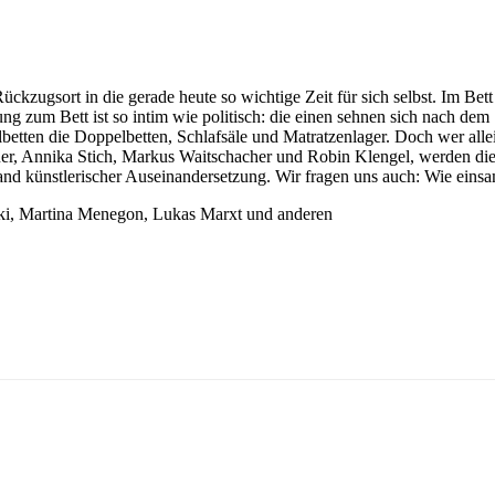
Rückzugsort in die gerade heute so wichtige Zeit für sich selbst. Im Bet
ung zum Bett ist so intim wie politisch: die einen sehnen sich nach d
elbetten die Doppelbetten, Schlafsäle und Matratzenlager. Doch wer all
bauer, Annika Stich, Markus Waitschacher und Robin Klengel, werden di
and künstlerischer Auseinandersetzung. Wir fragen uns auch: Wie einsa
ki, Martina Menegon, Lukas Marxt und anderen