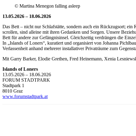
©️ Martina Menegon falling asleep
13.05.2026 – 18.06.2026
Das Bett – nicht nur Schlafstätte, sondern auch ein Rückzugsort; ein 
scrollen, sind alleine mit ihren Gedanken und Sorgen. Unsere Bezieh
Bett für andere zur Gefängnisinsel. Gleichzeitig verdrängen die Einz
In „Islands of Loners“, kuratiert und organisiert von Johanna Pichl
Verlassenheit anhand mehrerer installativer Privaträume zum Gegenst
Mit Garry Barker, Elodie Grethen, Fred Heinemann, Xenia Lesniews
Islands of Loners
13.05.2026 – 18.06.2026
FORUM STADTPARK
Stadtpark 1
8010 Graz
www.forumstadtpark.at