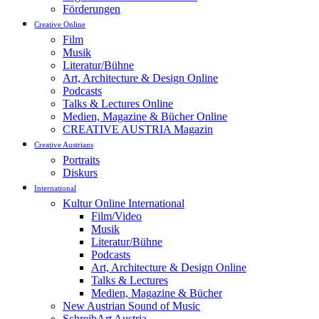
Förderungen
Creative Online
Film
Musik
Literatur/Bühne
Art, Architecture & Design Online
Podcasts
Talks & Lectures Online
Medien, Magazine & Bücher Online
CREATIVE AUSTRIA Magazin
Creative Austrians
Portraits
Diskurs
International
Kultur Online International
Film/Video
Musik
Literatur/Bühne
Podcasts
Art, Architecture & Design Online
Talks & Lectures
Medien, Magazine & Bücher
New Austrian Sound of Music
SchreibArt Austria