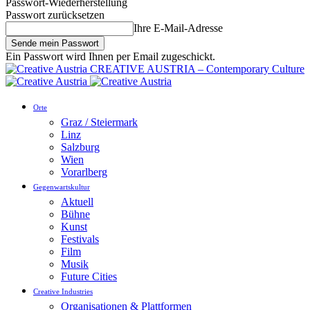
Passwort-Wiederherstellung
Passwort zurücksetzen
Ihre E-Mail-Adresse
Ein Passwort wird Ihnen per Email zugeschickt.
CREATIVE AUSTRIA – Contemporary Culture
Orte
Graz / Steiermark
Linz
Salzburg
Wien
Vorarlberg
Gegenwartskultur
Aktuell
Bühne
Kunst
Festivals
Film
Musik
Future Cities
Creative Industries
Organisationen & Plattformen