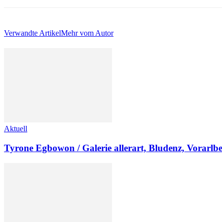
Verwandte Artikel
Mehr vom Autor
Aktuell
Tyrone Egbowon / Galerie allerart, Bludenz, Vorarlb