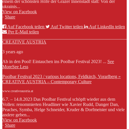
einem der schönsten Höfe der Grazer Innenstadt statt: Von der
ukrainis...
View on Facebook
·
Share
Auf Facebook teilen
Auf Twitter teilen
Auf LinkedIn teilen
Per E-Mail teilen
CREATIVE AUSTRIA
3 years ago
Ab in den Pool! Eintauchen ins Poolbar Festival 2023!
...
See
More
See Less
Poolbar Festival 2023 / various locations, Feldkirch, Vorarlberg »
CREATIVE AUSTRIA – Contemporary Culture
www.creativeaustria.at
6.7. – 14.8.2023 Das Poolbar Festival schöpft wieder aus dem
Vollen: renommierten Headliner wie Xavier Rudd, Danger Dan,
Peaches, Symba, Helge Schneider, Kruder & Dorfmeister und viele
andere geben...
View on Facebook
·
Share