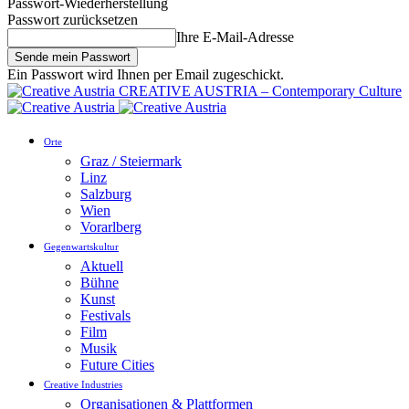
Passwort-Wiederherstellung
Passwort zurücksetzen
Ihre E-Mail-Adresse
Ein Passwort wird Ihnen per Email zugeschickt.
CREATIVE AUSTRIA – Contemporary Culture
Orte
Graz / Steiermark
Linz
Salzburg
Wien
Vorarlberg
Gegenwartskultur
Aktuell
Bühne
Kunst
Festivals
Film
Musik
Future Cities
Creative Industries
Organisationen & Plattformen