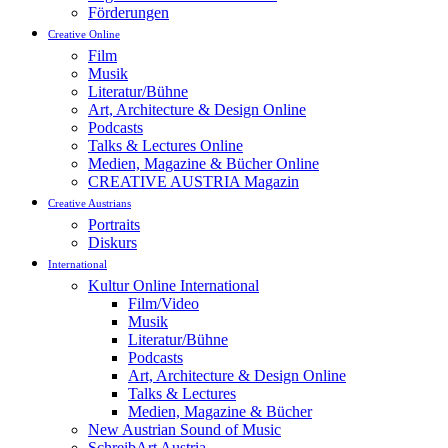
Förderungen
Creative Online
Film
Musik
Literatur/Bühne
Art, Architecture & Design Online
Podcasts
Talks & Lectures Online
Medien, Magazine & Bücher Online
CREATIVE AUSTRIA Magazin
Creative Austrians
Portraits
Diskurs
International
Kultur Online International
Film/Video
Musik
Literatur/Bühne
Podcasts
Art, Architecture & Design Online
Talks & Lectures
Medien, Magazine & Bücher
New Austrian Sound of Music
SchreibArt Austria