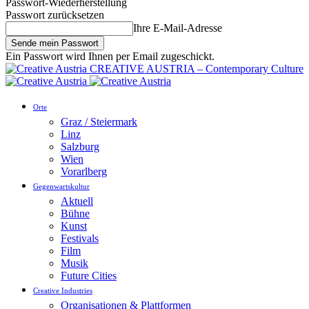
Passwort-Wiederherstellung
Passwort zurücksetzen
Ihre E-Mail-Adresse
Ein Passwort wird Ihnen per Email zugeschickt.
CREATIVE AUSTRIA – Contemporary Culture
Orte
Graz / Steiermark
Linz
Salzburg
Wien
Vorarlberg
Gegenwartskultur
Aktuell
Bühne
Kunst
Festivals
Film
Musik
Future Cities
Creative Industries
Organisationen & Plattformen