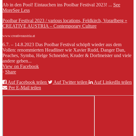
Ab in den Pool! Eintauchen ins Poolbar Festival 2023!
...
See
More
See Less
Poolbar Festival 2023 / various locations, Feldkirch, Vorarlberg »
CREATIVE AUSTRIA – Contemporary Culture
www.creativeaustria.at
6.7. – 14.8.2023 Das Poolbar Festival schöpft wieder aus dem
Vollen: renommierten Headliner wie Xavier Rudd, Danger Dan,
Peaches, Symba, Helge Schneider, Kruder & Dorfmeister und viele
andere geben...
View on Facebook
·
Share
Auf Facebook teilen
Auf Twitter teilen
Auf LinkedIn teilen
Per E-Mail teilen