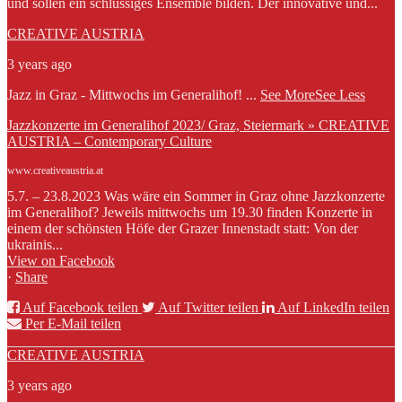
und sollen ein schlüssiges Ensemble bilden. Der innovative und...
CREATIVE AUSTRIA
3 years ago
Jazz in Graz - Mittwochs im Generalihof!
...
See More
See Less
Jazzkonzerte im Generalihof 2023/ Graz, Steiermark » CREATIVE
AUSTRIA – Contemporary Culture
www.creativeaustria.at
5.7. – 23.8.2023 Was wäre ein Sommer in Graz ohne Jazzkonzerte
im Generalihof? Jeweils mittwochs um 19.30 finden Konzerte in
einem der schönsten Höfe der Grazer Innenstadt statt: Von der
ukrainis...
View on Facebook
·
Share
Auf Facebook teilen
Auf Twitter teilen
Auf LinkedIn teilen
Per E-Mail teilen
CREATIVE AUSTRIA
3 years ago