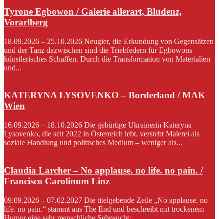
Tyrone Egbowon / Galerie allerart, Bludenz,
Vorarlberg
18.09.2026 – 25.10.2026 Neugier, die Erkundung von Gegensätzen
und der Tanz dazwischen sind die Triebfedern für Egbowons
künstlerisches Schaffen. Durch die Transformation von Materialien
und...
KATERYNA LYSOVENKO – Borderland / MAK
Wien
16.09.2026 – 18.10.2026 Die gebürtige Ukrainerin Kateryna
Lysovenko, die seit 2022 in Österreich lebt, versteht Malerei als
soziale Handlung und politisches Medium – weniger als...
Claudia Larcher – No applause. no life. no pain. /
Francisco Carolinum Linz
09.09.2026 – 07.02.2027 Die titelgebende Zeile „No applause. no
life. no pain.“ stammt aus The End und beschreibt mit trockenem
Humor eine sehr menschliche Sehnsucht:...