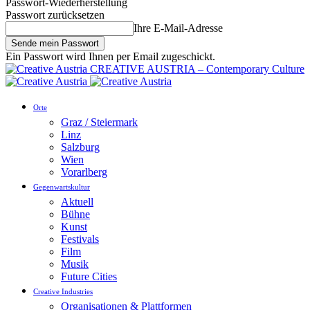
Passwort-Wiederherstellung
Passwort zurücksetzen
Ihre E-Mail-Adresse
Ein Passwort wird Ihnen per Email zugeschickt.
CREATIVE AUSTRIA – Contemporary Culture
Orte
Graz / Steiermark
Linz
Salzburg
Wien
Vorarlberg
Gegenwartskultur
Aktuell
Bühne
Kunst
Festivals
Film
Musik
Future Cities
Creative Industries
Organisationen & Plattformen