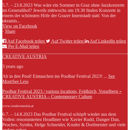
5.7. – 23.8.2023 Was wäre ein Sommer in Graz ohne Jazzkonzerte
im Generalihof? Jeweils mittwochs um 19.30 finden Konzerte in
einem der schönsten Höfe der Grazer Innenstadt statt: Von der
ukrainis...
View on Facebook
·
Share
Auf Facebook teilen
Auf Twitter teilen
Auf LinkedIn teilen
Per E-Mail teilen
CREATIVE AUSTRIA
3 years ago
Ab in den Pool! Eintauchen ins Poolbar Festival 2023!
...
See
More
See Less
Poolbar Festival 2023 / various locations, Feldkirch, Vorarlberg »
CREATIVE AUSTRIA – Contemporary Culture
www.creativeaustria.at
6.7. – 14.8.2023 Das Poolbar Festival schöpft wieder aus dem
Vollen: renommierten Headliner wie Xavier Rudd, Danger Dan,
Peaches, Symba, Helge Schneider, Kruder & Dorfmeister und viele
andere geben...