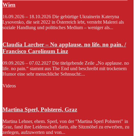
Wien
16.09.2026 – 18.10.2026 Die gebürtige Ukrainerin Kateryna
Lysovenko, die seit 2022 in Österreich lebt, versteht Malerei als
soziale Handlung und politisches Medium – weniger als...
Claudia Larcher – No applause. no life. no pain. /
Francisco Carolinum Linz
09.09.2026 – 07.02.2027 Die titelgebende Zeile „No applause. no
life. no pain.“ stammt aus The End und beschreibt mit trockenem
Humor eine sehr menschliche Sehnsucht:...
Videos
Martina Sperl, Polsterei, Graz
Martina Lehner, ehem. Sperl, von der "Martina Sperl Polsterei" in
Graz, fand ihre Leidenschaft darin, alte Sitzmöbel zu erwerben, zu
zerlegen, aufzuwerten und von...