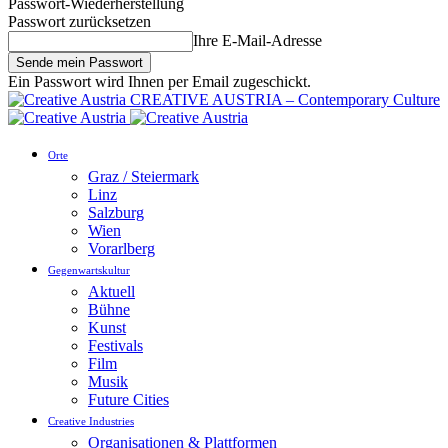
Passwort-Wiederherstellung
Passwort zurücksetzen
Ihre E-Mail-Adresse
Ein Passwort wird Ihnen per Email zugeschickt.
CREATIVE AUSTRIA – Contemporary Culture
Orte
Graz / Steiermark
Linz
Salzburg
Wien
Vorarlberg
Gegenwartskultur
Aktuell
Bühne
Kunst
Festivals
Film
Musik
Future Cities
Creative Industries
Organisationen & Plattformen