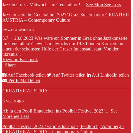
Jazz in Graz - Mittwochs im Generalihof!
...
See More
See Less
Jazzkonzerte im Generalihof 2023/ Graz, Steiermark » CREATIVE
AUSTRIA – Contemporary Culture
www.creativeaustria.at
5.7. – 23.8.2023 Was wäre ein Sommer in Graz ohne Jazzkonzerte
im Generalihof? Jeweils mittwochs um 19.30 finden Konzerte in
einem der schönsten Höfe der Grazer Innenstadt statt: Von der
ukrainis...
View on Facebook
·
Share
Auf Facebook teilen
Auf Twitter teilen
Auf LinkedIn teilen
Per E-Mail teilen
CREATIVE AUSTRIA
3 years ago
Ab in den Pool! Eintauchen ins Poolbar Festival 2023!
...
See
More
See Less
Poolbar Festival 2023 / various locations, Feldkirch, Vorarlberg »
CREATIVE AUSTRIA – Contemporary Culture