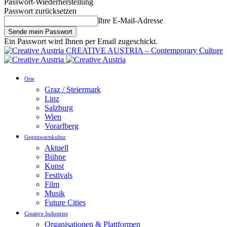
Passwort-Wiederherstellung
Passwort zurücksetzen
Ihre E-Mail-Adresse
Ein Passwort wird Ihnen per Email zugeschickt.
CREATIVE AUSTRIA – Contemporary Culture
Orte
Graz / Steiermark
Linz
Salzburg
Wien
Vorarlberg
Gegenwartskultur
Aktuell
Bühne
Kunst
Festivals
Film
Musik
Future Cities
Creative Industries
Organisationen & Plattformen