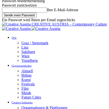
Passwort-Wiederherstellung
Passwort zurücksetzen
Ihre E-Mail-Adresse
Ein Passwort wird Ihnen per Email zugeschickt.
CREATIVE AUSTRIA – Contemporary Culture
Orte
Graz / Steiermark
Linz
Salzburg
Wien
Vorarlberg
Gegenwartskultur
Aktuell
Bühne
Kunst
Festivals
Film
Musik
Future Cities
Creative Industries
Organisationen & Plattformen