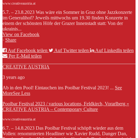
www.creativeaustria.at
5.7. – 23.8.2023 Was wäre ein Sommer in Graz ohne Jazzkonzerte
im Generalihof? Jeweils mittwochs um 19.30 finden Konzerte in
einem der schönsten Höfe der Grazer Innenstadt statt: Von der
ukrainis...
View on Facebook
·
Share
Auf Facebook teilen
Auf Twitter teilen
Auf LinkedIn teilen
Per E-Mail teilen
CREATIVE AUSTRIA
3 years ago
Ab in den Pool! Eintauchen ins Poolbar Festival 2023!
...
See
More
See Less
Poolbar Festival 2023 / various locations, Feldkirch, Vorarlberg »
CREATIVE AUSTRIA – Contemporary Culture
www.creativeaustria.at
6.7. – 14.8.2023 Das Poolbar Festival schöpft wieder aus dem
Vollen: renommierten Headliner wie Xavier Rudd, Danger Dan,