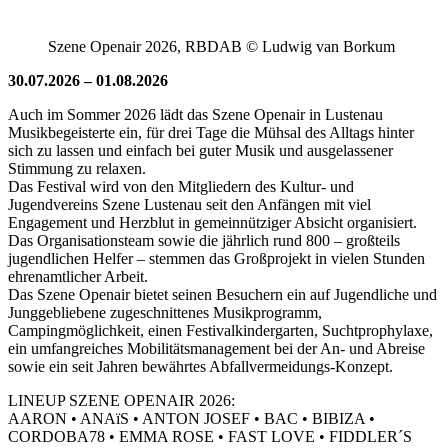
Szene Openair 2026, RBDAB © Ludwig van Borkum
30.07.2026 – 01.08.2026
Auch im Sommer 2026 lädt das Szene Openair in Lustenau
Musikbegeisterte ein, für drei Tage die Mühsal des Alltags hinter
sich zu lassen und einfach bei guter Musik und ausgelassener
Stimmung zu relaxen.
Das Festival wird von den Mitgliedern des Kultur- und
Jugendvereins Szene Lustenau seit den Anfängen mit viel
Engagement und Herzblut in gemeinnütziger Absicht organisiert.
Das Organisationsteam sowie die jährlich rund 800 – großteils
jugendlichen Helfer – stemmen das Großprojekt in vielen Stunden
ehrenamtlicher Arbeit.
Das Szene Openair bietet seinen Besuchern ein auf Jugendliche und
Junggebliebene zugeschnittenes Musikprogramm,
Campingmöglichkeit, einen Festivalkindergarten, Suchtprophylaxe,
ein umfangreiches Mobilitätsmanagement bei der An- und Abreise
sowie ein seit Jahren bewährtes Abfallvermeidungs-Konzept.
LINEUP SZENE OPENAIR 2026:
AARON • ANAïS • ANTON JOSEF • BAC • BIBIZA •
CORDOBA78 • EMMA ROSE • FAST LOVE • FIDDLER´S