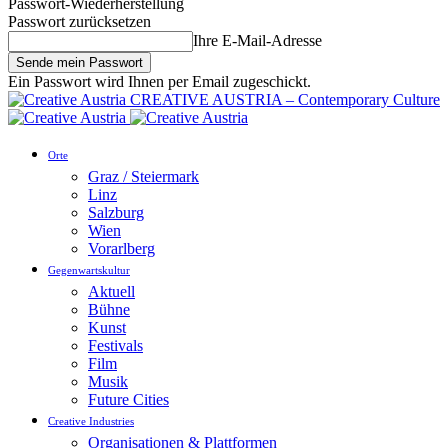
Passwort-Wiederherstellung
Passwort zurücksetzen
Ihre E-Mail-Adresse
Ein Passwort wird Ihnen per Email zugeschickt.
CREATIVE AUSTRIA – Contemporary Culture
Orte
Graz / Steiermark
Linz
Salzburg
Wien
Vorarlberg
Gegenwartskultur
Aktuell
Bühne
Kunst
Festivals
Film
Musik
Future Cities
Creative Industries
Organisationen & Plattformen