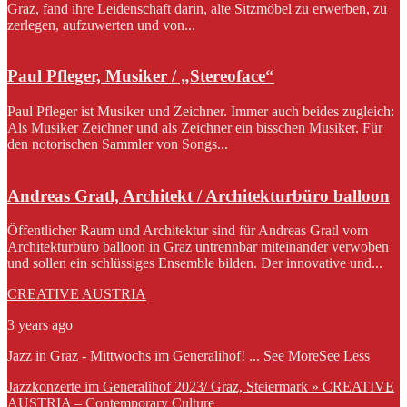
Graz, fand ihre Leidenschaft darin, alte Sitzmöbel zu erwerben, zu
zerlegen, aufzuwerten und von...
Paul Pfleger, Musiker / „Stereoface“
Paul Pfleger ist Musiker und Zeichner. Immer auch beides zugleich:
Als Musiker Zeichner und als Zeichner ein bisschen Musiker. Für
den notorischen Sammler von Songs...
Andreas Gratl, Architekt / Architekturbüro balloon
Öffentlicher Raum und Architektur sind für Andreas Gratl vom
Architekturbüro balloon in Graz untrennbar miteinander verwoben
und sollen ein schlüssiges Ensemble bilden. Der innovative und...
CREATIVE AUSTRIA
3 years ago
Jazz in Graz - Mittwochs im Generalihof!
...
See More
See Less
Jazzkonzerte im Generalihof 2023/ Graz, Steiermark » CREATIVE
AUSTRIA – Contemporary Culture