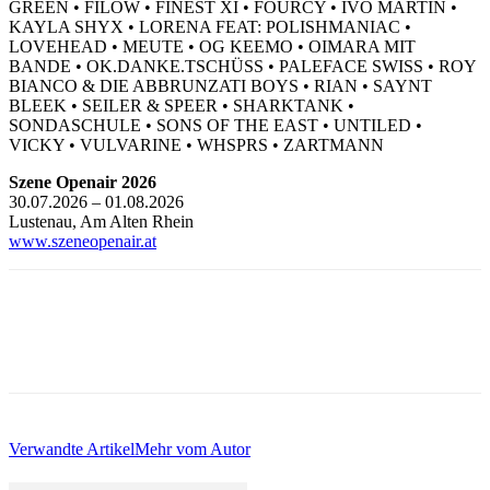
GREEN • FILOW • FINEST XI • FOURCY • IVO MARTIN •
KAYLA SHYX • LORENA FEAT: POLISHMANIAC •
LOVEHEAD • MEUTE • OG KEEMO • OIMARA MIT
BANDE • OK.DANKE.TSCHÜSS • PALEFACE SWISS • ROY
BIANCO & DIE ABBRUNZATI BOYS • RIAN • SAYNT
BLEEK • SEILER & SPEER • SHARKTANK •
SONDASCHULE • SONS OF THE EAST • UNTILED •
VICKY • VULVARINE • WHSPRS • ZARTMANN
Szene Openair 2026
30.07.2026 – 01.08.2026
Lustenau, Am Alten Rhein
www.szeneopenair.at
Verwandte Artikel
Mehr vom Autor