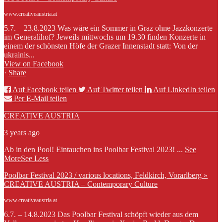
www.creativeaustria.at
5.7. – 23.8.2023 Was wäre ein Sommer in Graz ohne Jazzkonzerte
im Generalihof? Jeweils mittwochs um 19.30 finden Konzerte in
einem der schönsten Höfe der Grazer Innenstadt statt: Von der
ukrainis...
View on Facebook
·
Share
Auf Facebook teilen
Auf Twitter teilen
Auf LinkedIn teilen
Per E-Mail teilen
CREATIVE AUSTRIA
3 years ago
Ab in den Pool! Eintauchen ins Poolbar Festival 2023!
...
See
More
See Less
Poolbar Festival 2023 / various locations, Feldkirch, Vorarlberg »
CREATIVE AUSTRIA – Contemporary Culture
www.creativeaustria.at
6.7. – 14.8.2023 Das Poolbar Festival schöpft wieder aus dem