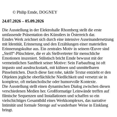
© Philip Emde, DOGNEY
24.07.2026 – 05.09.2026
Die Ausstellung in der Elektrohalle Rhomberg stellt die erste
umfassende Präsentation des Künstlers in Österreich dar.
Emdes Werk zeichnet sich durch eine intensive Auseinandersetzung
mit Identität, Erinnerung und den Erzählungen einer materiellen
Erinnerungskultur aus. Ein zentrales Motiv in seinem Œuvre sind
„Steiff“-Plüschtiere, die er als Stellvertreter für menschliche
Emotionen inszeniert. Stilistisch bricht Emde bewusst mit der
vermeintlichen Sanftheit seiner Motive: Sein Farbauftrag ist oft
impasto und ausdrucksstark, mit kühnen und unmittelbaren
Pinselstrichen. Durch diese fast rohe, taktile Textur entzieht er den
Objekten jegliche oberflächliche Niedlichkeit und versetzt sie in
komplexe, oft melancholische oder humorvolle Kontexte.
Die Ausstellung stellt einen dynamischen Dialog zwischen diesen
verschiedenen Medien her. Großformatige Leinwände treffen auf
filmische Sequenzen und Installationen und schaffen so ein
vielschichtiges Gesamtbild eines Werkkomplexes, das narrative
Intimität und formale Strenge auf wunderbare Weise in Einklang
bringt.