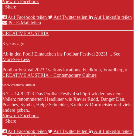
View on Facebook
·
Share
Auf Facebook teilen
Auf Twitter teilen
Auf LinkedIn teilen
Per E-Mail teilen
CREATIVE AUSTRIA
3 years ago
Ab in den Pool! Eintauchen ins Poolbar Festival 2023!
...
See
More
See Less
Poolbar Festival 2023 / various locations, Feldkirch, Vorarlberg »
CREATIVE AUSTRIA – Contemporary Culture
www.creativeaustria.at
6.7. – 14.8.2023 Das Poolbar Festival schöpft wieder aus dem
Vollen: renommierten Headliner wie Xavier Rudd, Danger Dan,
Peaches, Symba, Helge Schneider, Kruder & Dorfmeister und viele
andere geben...
View on Facebook
·
Share
Auf Facebook teilen
Auf Twitter teilen
Auf LinkedIn teilen