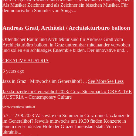
Als Musiker Zeichner und als Zeichner ein bisschen Musiker. Für
den notorischen Sammler von Songs...
Andreas Gratl, Architekt / Architekturbüro balloon
Öffentlicher Raum und Architektur sind für Andreas Gratl vom
Architekturbüro balloon in Graz untrennbar miteinander verwoben
und sollen ein schlüssiges Ensemble bilden. Der innovative und...
CREATIVE AUSTRIA
3 years ago
Jazz in Graz - Mittwochs im Generalihof!
...
See More
See Less
Jazzkonzerte im Generalihof 2023/ Graz, Steiermark » CREATIVE
AUSTRIA – Contemporary Culture
www.creativeaustria.at
5.7. – 23.8.2023 Was wäre ein Sommer in Graz ohne Jazzkonzerte
im Generalihof? Jeweils mittwochs um 19.30 finden Konzerte in
einem der schönsten Höfe der Grazer Innenstadt statt: Von der
ukrainis...