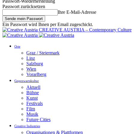
Passwort-Wiederherstellung
Passwort zurücksetzen
Ihre E-Mail-Adresse
Ein Passwort wird Ihnen per Email zugeschickt.
CREATIVE AUSTRIA – Contemporary Culture
Orte
Graz / Steiermark
Linz
Salzburg
Wien
Vorarlberg
Gegenwartskultur
Aktuell
Bühne
Kunst
Festivals
Film
Musik
Future Cities
Creative Industries
Organisationen & Plattformen