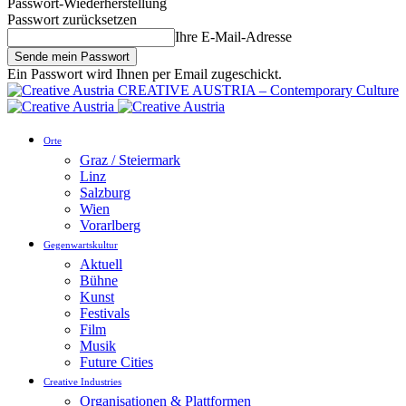
Passwort-Wiederherstellung
Passwort zurücksetzen
Ihre E-Mail-Adresse
Ein Passwort wird Ihnen per Email zugeschickt.
CREATIVE AUSTRIA – Contemporary Culture
Orte
Graz / Steiermark
Linz
Salzburg
Wien
Vorarlberg
Gegenwartskultur
Aktuell
Bühne
Kunst
Festivals
Film
Musik
Future Cities
Creative Industries
Organisationen & Plattformen