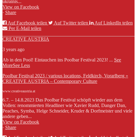
ukrainis...
View on Facebook
·
Share
Auf Facebook teilen
Auf Twitter teilen
Auf LinkedIn teilen
Per E-Mail teilen
CREATIVE AUSTRIA
3 years ago
Ab in den Pool! Eintauchen ins Poolbar Festival 2023!
...
See
More
See Less
Poolbar Festival 2023 / various locations, Feldkirch, Vorarlberg »
CREATIVE AUSTRIA – Contemporary Culture
www.creativeaustria.at
6.7. – 14.8.2023 Das Poolbar Festival schöpft wieder aus dem
Vollen: renommierten Headliner wie Xavier Rudd, Danger Dan,
Peaches, Symba, Helge Schneider, Kruder & Dorfmeister und viele
andere geben...
View on Facebook
·
Share