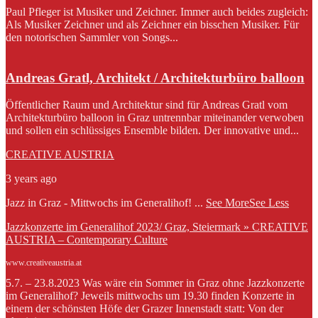
Paul Pfleger ist Musiker und Zeichner. Immer auch beides zugleich:
Als Musiker Zeichner und als Zeichner ein bisschen Musiker. Für
den notorischen Sammler von Songs...
Andreas Gratl, Architekt / Architekturbüro balloon
Öffentlicher Raum und Architektur sind für Andreas Gratl vom
Architekturbüro balloon in Graz untrennbar miteinander verwoben
und sollen ein schlüssiges Ensemble bilden. Der innovative und...
CREATIVE AUSTRIA
3 years ago
Jazz in Graz - Mittwochs im Generalihof!
...
See More
See Less
Jazzkonzerte im Generalihof 2023/ Graz, Steiermark » CREATIVE
AUSTRIA – Contemporary Culture
www.creativeaustria.at
5.7. – 23.8.2023 Was wäre ein Sommer in Graz ohne Jazzkonzerte
im Generalihof? Jeweils mittwochs um 19.30 finden Konzerte in
einem der schönsten Höfe der Grazer Innenstadt statt: Von der