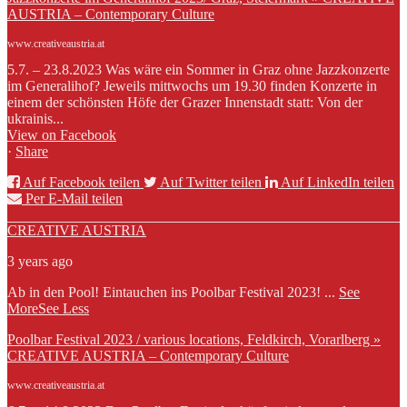
AUSTRIA – Contemporary Culture
www.creativeaustria.at
5.7. – 23.8.2023 Was wäre ein Sommer in Graz ohne Jazzkonzerte
im Generalihof? Jeweils mittwochs um 19.30 finden Konzerte in
einem der schönsten Höfe der Grazer Innenstadt statt: Von der
ukrainis...
View on Facebook
·
Share
Auf Facebook teilen
Auf Twitter teilen
Auf LinkedIn teilen
Per E-Mail teilen
CREATIVE AUSTRIA
3 years ago
Ab in den Pool! Eintauchen ins Poolbar Festival 2023!
...
See
More
See Less
Poolbar Festival 2023 / various locations, Feldkirch, Vorarlberg »
CREATIVE AUSTRIA – Contemporary Culture
www.creativeaustria.at