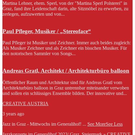
Martina Lehner, ehem. Sperl, von der "Martina Sperl Polsterei" in
Graz, fand ihre Leidenschaft darin, alte Sitzmöbel zu erwerben, zu
zerlegen, aufzuwerten und von...
Paul Pfleger, Musiker / „Stereoface“
Paul Pfleger ist Musiker und Zeichner. Immer auch beides zugleich:
Als Musiker Zeichner und als Zeichner ein bisschen Musiker. Für
den notorischen Sammler von Songs...
Andreas Gratl, Architekt / Architekturbüro balloon
Öffentlicher Raum und Architektur sind für Andreas Gratl vom
Architekturbüro balloon in Graz untrennbar miteinander verwoben
und sollen ein schlüssiges Ensemble bilden. Der innovative und...
CREATIVE AUSTRIA
3 years ago
Jazz in Graz - Mittwochs im Generalihof!
...
See More
See Less
Jazzkonzerte im Generalihof 2023/ Graz, Steiermark » CREATIVE