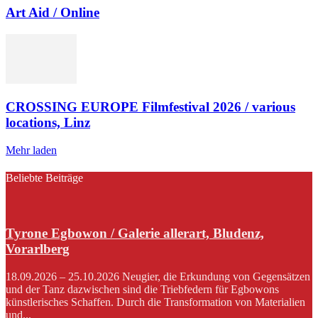
Art Aid / Online
CROSSING EUROPE Filmfestival 2026 / various
locations, Linz
Mehr laden
Beliebte Beiträge
Tyrone Egbowon / Galerie allerart, Bludenz,
Vorarlberg
18.09.2026 – 25.10.2026 Neugier, die Erkundung von Gegensätzen
und der Tanz dazwischen sind die Triebfedern für Egbowons
künstlerisches Schaffen. Durch die Transformation von Materialien
und...