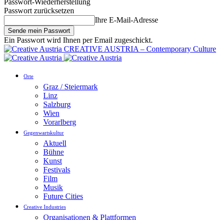
Passwort-Wiederherstellung
Passwort zurücksetzen
Ihre E-Mail-Adresse
Ein Passwort wird Ihnen per Email zugeschickt.
CREATIVE AUSTRIA – Contemporary Culture
Orte
Graz / Steiermark
Linz
Salzburg
Wien
Vorarlberg
Gegenwartskultur
Aktuell
Bühne
Kunst
Festivals
Film
Musik
Future Cities
Creative Industries
Organisationen & Plattformen