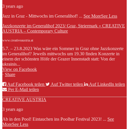
3 years ago
Jazz in Graz - Mittwochs im Generalihof!
...
See More
See Less
Jazzkonzerte im Generalihof 2023/ Graz, Steiermark » CREATIVE
AUSTRIA – Contemporary Culture
www.creativeaustria.at
5.7. – 23.8.2023 Was wäre ein Sommer in Graz ohne Jazzkonzerte
im Generalihof? Jeweils mittwochs um 19.30 finden Konzerte in
einem der schönsten Höfe der Grazer Innenstadt statt: Von der
ukrainis...
View on Facebook
·
Share
Auf Facebook teilen
Auf Twitter teilen
Auf LinkedIn teilen
Per E-Mail teilen
CREATIVE AUSTRIA
3 years ago
Ab in den Pool! Eintauchen ins Poolbar Festival 2023!
...
See
More
See Less