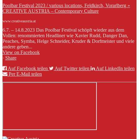
Poolbar Festival 2023 / various locations, Feldkirch, Vorarlberg »
CREATIVE AUSTRIA – Contemporary Culture
www.creativeaustria.at
6.7. – 14.8.2023 Das Poolbar Festival schöpft wieder aus dem
Vollen: renommierten Headliner wie Xavier Rudd, Danger Dan,
Peaches, Symba, Helge Schneider, Kruder & Dorfmeister und viele
andere geben...
View on Facebook
·
Share
Auf Facebook teilen
Auf Twitter teilen
Auf LinkedIn teilen
Per E-Mail teilen