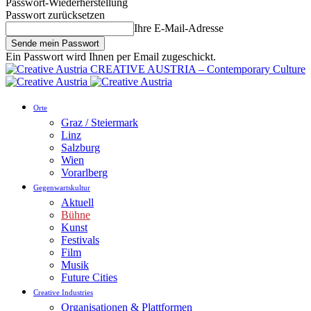
Passwort-Wiederherstellung
Passwort zurücksetzen
Ihre E-Mail-Adresse
Ein Passwort wird Ihnen per Email zugeschickt.
CREATIVE AUSTRIA – Contemporary Culture
Orte
Graz / Steiermark
Linz
Salzburg
Wien
Vorarlberg
Gegenwartskultur
Aktuell
Bühne
Kunst
Festivals
Film
Musik
Future Cities
Creative Industries
Organisationen & Plattformen