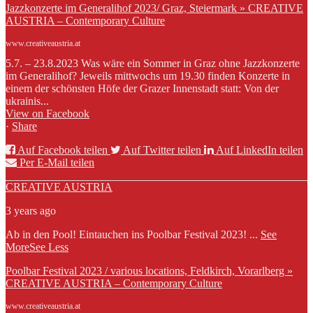
Jazzkonzerte im Generalihof 2023/ Graz, Steiermark » CREATIVE
AUSTRIA – Contemporary Culture
www.creativeaustria.at
5.7. – 23.8.2023 Was wäre ein Sommer in Graz ohne Jazzkonzerte
im Generalihof? Jeweils mittwochs um 19.30 finden Konzerte in
einem der schönsten Höfe der Grazer Innenstadt statt: Von der
ukrainis...
View on Facebook
·
Share
Auf Facebook teilen
Auf Twitter teilen
Auf LinkedIn teilen
Per E-Mail teilen
CREATIVE AUSTRIA
3 years ago
Ab in den Pool! Eintauchen ins Poolbar Festival 2023!
...
See
More
See Less
Poolbar Festival 2023 / various locations, Feldkirch, Vorarlberg »
CREATIVE AUSTRIA – Contemporary Culture
www.creativeaustria.at