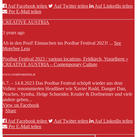
Auf Facebook teilen
Auf Twitter teilen
Auf LinkedIn teilen
Per E-Mail teilen
CREATIVE AUSTRIA
3 years ago
Ab in den Pool! Eintauchen ins Poolbar Festival 2023!
...
See
More
See Less
Poolbar Festival 2023 / various locations, Feldkirch, Vorarlberg »
CREATIVE AUSTRIA – Contemporary Culture
www.creativeaustria.at
6.7. – 14.8.2023 Das Poolbar Festival schöpft wieder aus dem
Vollen: renommierten Headliner wie Xavier Rudd, Danger Dan,
Peaches, Symba, Helge Schneider, Kruder & Dorfmeister und viele
andere geben...
View on Facebook
·
Share
Auf Facebook teilen
Auf Twitter teilen
Auf LinkedIn teilen
Per E-Mail teilen