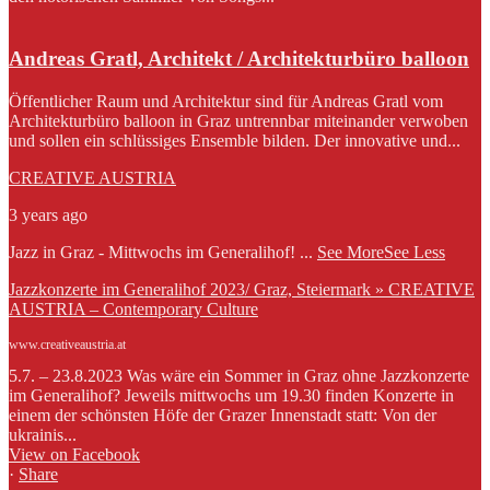
Andreas Gratl, Architekt / Architekturbüro balloon
Öffentlicher Raum und Architektur sind für Andreas Gratl vom
Architekturbüro balloon in Graz untrennbar miteinander verwoben
und sollen ein schlüssiges Ensemble bilden. Der innovative und...
CREATIVE AUSTRIA
3 years ago
Jazz in Graz - Mittwochs im Generalihof!
...
See More
See Less
Jazzkonzerte im Generalihof 2023/ Graz, Steiermark » CREATIVE
AUSTRIA – Contemporary Culture
www.creativeaustria.at
5.7. – 23.8.2023 Was wäre ein Sommer in Graz ohne Jazzkonzerte
im Generalihof? Jeweils mittwochs um 19.30 finden Konzerte in
einem der schönsten Höfe der Grazer Innenstadt statt: Von der
ukrainis...
View on Facebook
·
Share