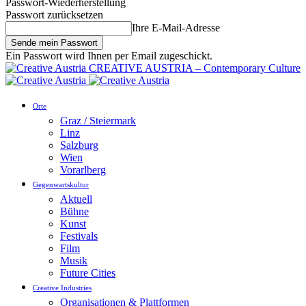
Passwort-Wiederherstellung
Passwort zurücksetzen
Ihre E-Mail-Adresse
Ein Passwort wird Ihnen per Email zugeschickt.
CREATIVE AUSTRIA – Contemporary Culture
Orte
Graz / Steiermark
Linz
Salzburg
Wien
Vorarlberg
Gegenwartskultur
Aktuell
Bühne
Kunst
Festivals
Film
Musik
Future Cities
Creative Industries
Organisationen & Plattformen