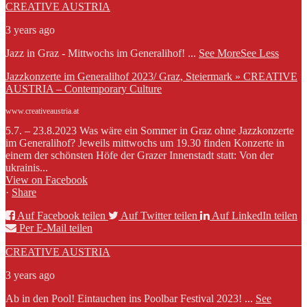
CREATIVE AUSTRIA
3 years ago
Jazz in Graz - Mittwochs im Generalihof!
...
See More
See Less
Jazzkonzerte im Generalihof 2023/ Graz, Steiermark » CREATIVE
AUSTRIA – Contemporary Culture
www.creativeaustria.at
5.7. – 23.8.2023 Was wäre ein Sommer in Graz ohne Jazzkonzerte
im Generalihof? Jeweils mittwochs um 19.30 finden Konzerte in
einem der schönsten Höfe der Grazer Innenstadt statt: Von der
ukrainis...
View on Facebook
·
Share
Auf Facebook teilen
Auf Twitter teilen
Auf LinkedIn teilen
Per E-Mail teilen
CREATIVE AUSTRIA
3 years ago
Ab in den Pool! Eintauchen ins Poolbar Festival 2023!
...
See