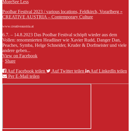
More
See Less
Poolbar Festival 2023 / various locations, Feldkirch, Vorarlberg »
CREATIVE AUSTRIA – Contemporary Culture
www.creativeaustria.at
6.7. – 14.8.2023 Das Poolbar Festival schöpft wieder aus dem
Vollen: renommierten Headliner wie Xavier Rudd, Danger Dan,
Peaches, Symba, Helge Schneider, Kruder & Dorfmeister und viele
andere geben...
View on Facebook
·
Share
Auf Facebook teilen
Auf Twitter teilen
Auf LinkedIn teilen
Per E-Mail teilen