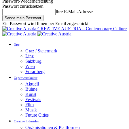
Passwort-Wiederherstellung
Passwort zurücksetzen
Ihre E-Mail-Adresse
Ein Passwort wird Ihnen per Email zugeschickt.
CREATIVE AUSTRIA – Contemporary Culture
Orte
Graz / Steiermark
Linz
Salzburg
Wien
Vorarlberg
Gegenwartskultur
Aktuell
Bühne
Kunst
Festivals
Film
Musik
Future Cities
Creative Industries
Organisationen & Plattformen