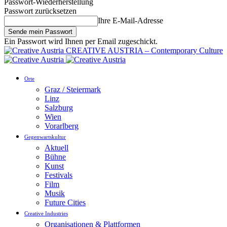
Passwort-Wiederherstellung
Passwort zurücksetzen
Ihre E-Mail-Adresse
Ein Passwort wird Ihnen per Email zugeschickt.
CREATIVE AUSTRIA – Contemporary Culture
Orte
Graz / Steiermark
Linz
Salzburg
Wien
Vorarlberg
Gegenwartskultur
Aktuell
Bühne
Kunst
Festivals
Film
Musik
Future Cities
Creative Industries
Organisationen & Plattformen