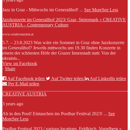
Jazz in Graz - Mittwochs im Generalihof!
...
See More
See Less
Jazzkonzerte im Generalihof 2023/ Graz, Steiermark » CREATIVE
AUSTRIA – Contemporary Culture
www.creativeaustria.at
5.7. – 23.8.2023 Was wäre ein Sommer in Graz ohne Jazzkonzerte
im Generalihof? Jeweils mittwochs um 19.30 finden Konzerte in
einem der schönsten Höfe der Grazer Innenstadt statt: Von der
ukrainis...
View on Facebook
·
Share
Auf Facebook teilen
Auf Twitter teilen
Auf LinkedIn teilen
Per E-Mail teilen
CREATIVE AUSTRIA
3 years ago
Ab in den Pool! Eintauchen ins Poolbar Festival 2023!
...
See
More
See Less
Poolbar Festival 2023 / various locations, Feldkirch, Vorarlberg »