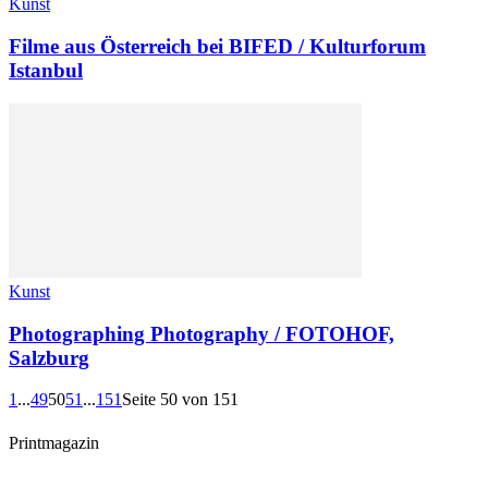
Kunst
Filme aus Österreich bei BIFED / Kulturforum
Istanbul
Kunst
Photographing Photography / FOTOHOF,
Salzburg
1
...
49
50
51
...
151
Seite 50 von 151
Printmagazin