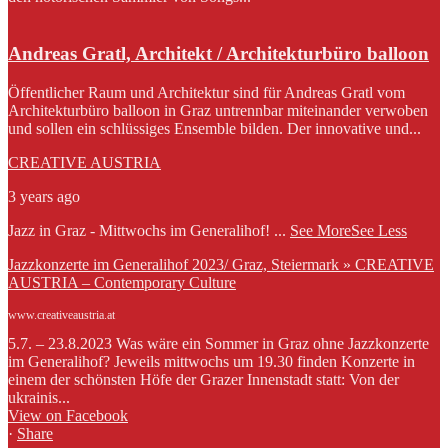
Andreas Gratl, Architekt / Architekturbüro balloon
Öffentlicher Raum und Architektur sind für Andreas Gratl vom
Architekturbüro balloon in Graz untrennbar miteinander verwoben
und sollen ein schlüssiges Ensemble bilden. Der innovative und...
CREATIVE AUSTRIA
3 years ago
Jazz in Graz - Mittwochs im Generalihof!
...
See More
See Less
Jazzkonzerte im Generalihof 2023/ Graz, Steiermark » CREATIVE
AUSTRIA – Contemporary Culture
www.creativeaustria.at
5.7. – 23.8.2023 Was wäre ein Sommer in Graz ohne Jazzkonzerte
im Generalihof? Jeweils mittwochs um 19.30 finden Konzerte in
einem der schönsten Höfe der Grazer Innenstadt statt: Von der
ukrainis...
View on Facebook
·
Share