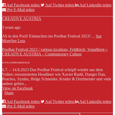
Auf Facebook teilen
Auf Twitter teilen
Auf LinkedIn teilen
Per E-Mail teilen
CREATIVE AUSTRIA
3 years ago
Ab in den Pool! Eintauchen ins Poolbar Festival 2023!
...
See
More
See Less
Poolbar Festival 2023 / various locations, Feldkirch, Vorarlberg »
CREATIVE AUSTRIA – Contemporary Culture
www.creativeaustria.at
6.7. – 14.8.2023 Das Poolbar Festival schöpft wieder aus dem
Vollen: renommierten Headliner wie Xavier Rudd, Danger Dan,
Peaches, Symba, Helge Schneider, Kruder & Dorfmeister und viele
andere geben...
View on Facebook
·
Share
Auf Facebook teilen
Auf Twitter teilen
Auf LinkedIn teilen
Per E-Mail teilen