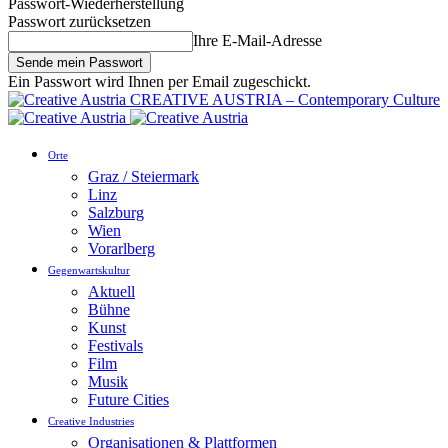
Passwort-Wiederherstellung
Passwort zurücksetzen
Ihre E-Mail-Adresse
Ein Passwort wird Ihnen per Email zugeschickt.
CREATIVE AUSTRIA – Contemporary Culture
Orte
Graz / Steiermark
Linz
Salzburg
Wien
Vorarlberg
Gegenwartskultur
Aktuell
Bühne
Kunst
Festivals
Film
Musik
Future Cities
Creative Industries
Organisationen & Plattformen