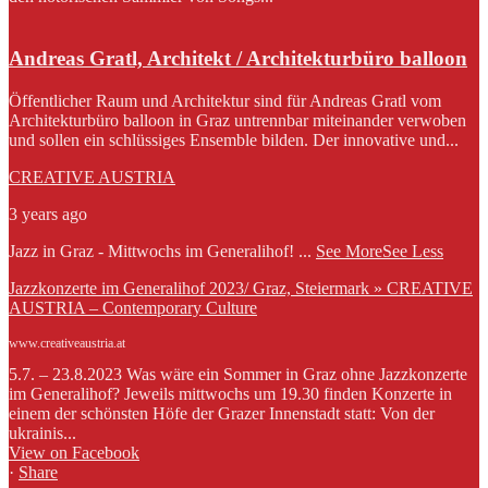
Andreas Gratl, Architekt / Architekturbüro balloon
Öffentlicher Raum und Architektur sind für Andreas Gratl vom
Architekturbüro balloon in Graz untrennbar miteinander verwoben
und sollen ein schlüssiges Ensemble bilden. Der innovative und...
CREATIVE AUSTRIA
3 years ago
Jazz in Graz - Mittwochs im Generalihof!
...
See More
See Less
Jazzkonzerte im Generalihof 2023/ Graz, Steiermark » CREATIVE
AUSTRIA – Contemporary Culture
www.creativeaustria.at
5.7. – 23.8.2023 Was wäre ein Sommer in Graz ohne Jazzkonzerte
im Generalihof? Jeweils mittwochs um 19.30 finden Konzerte in
einem der schönsten Höfe der Grazer Innenstadt statt: Von der
ukrainis...
View on Facebook
·
Share