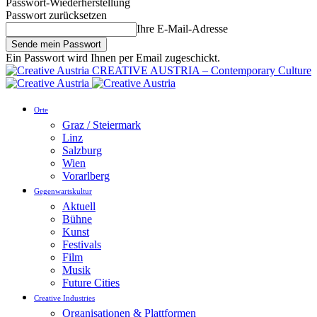
Passwort-Wiederherstellung
Passwort zurücksetzen
Ihre E-Mail-Adresse
Ein Passwort wird Ihnen per Email zugeschickt.
CREATIVE AUSTRIA – Contemporary Culture
Orte
Graz / Steiermark
Linz
Salzburg
Wien
Vorarlberg
Gegenwartskultur
Aktuell
Bühne
Kunst
Festivals
Film
Musik
Future Cities
Creative Industries
Organisationen & Plattformen