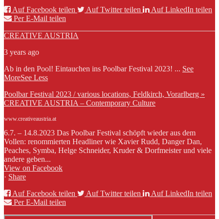
Auf Facebook teilen
Auf Twitter teilen
Auf LinkedIn teilen
Per E-Mail teilen
CREATIVE AUSTRIA
3 years ago
Ab in den Pool! Eintauchen ins Poolbar Festival 2023!
...
See
More
See Less
Poolbar Festival 2023 / various locations, Feldkirch, Vorarlberg »
CREATIVE AUSTRIA – Contemporary Culture
www.creativeaustria.at
6.7. – 14.8.2023 Das Poolbar Festival schöpft wieder aus dem
Vollen: renommierten Headliner wie Xavier Rudd, Danger Dan,
Peaches, Symba, Helge Schneider, Kruder & Dorfmeister und viele
andere geben...
View on Facebook
·
Share
Auf Facebook teilen
Auf Twitter teilen
Auf LinkedIn teilen
Per E-Mail teilen