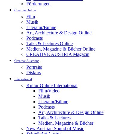
Förderungen
Creative Online
Film
Musik
Literatur/Bühne
Art, Architecture & Design Online
Podcasts
Talks & Lectures Online
Medien, Magazine & Bücher Online
CREATIVE AUSTRIA Magazin
Creative Austrians
Portraits
Diskurs
International
Kultur Online International
Film/Video
Musik
Literatur/Bühne
Podcasts
Art, Architecture & Design Online
Talks & Lectures
Medien, Magazine & Bücher
New Austrian Sound of Music
SchreibArt Austria