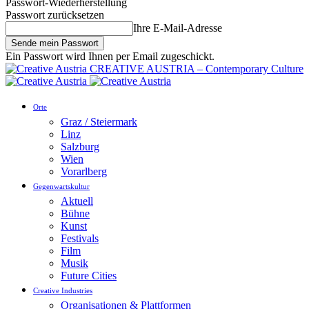
Passwort-Wiederherstellung
Passwort zurücksetzen
Ihre E-Mail-Adresse
Ein Passwort wird Ihnen per Email zugeschickt.
CREATIVE AUSTRIA – Contemporary Culture
Orte
Graz / Steiermark
Linz
Salzburg
Wien
Vorarlberg
Gegenwartskultur
Aktuell
Bühne
Kunst
Festivals
Film
Musik
Future Cities
Creative Industries
Organisationen & Plattformen