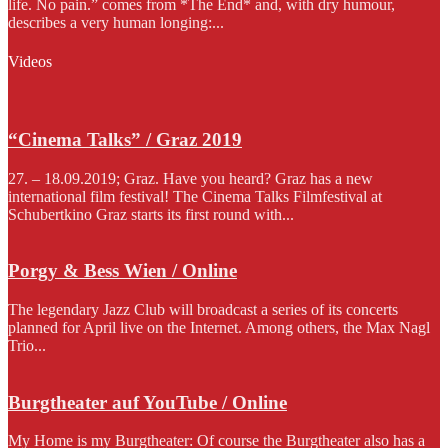
life. No pain.” comes from *The End* and, with dry humour,
describes a very human longing:...
Videos
“Cinema Talks” / Graz 2019
27. – 18.09.2019; Graz. Have you heard? Graz has a new
international film festival! The Cinema Talks Filmfestival at
Schubertkino Graz starts its first round with...
Porgy & Bess Wien / Online
The legendary Jazz Club will broadcast a series of its concerts
planned for April live on the Internet. Among others, the Max Nagl
Trio...
Burgtheater auf YouTube / Online
My Home is my Burgtheater: Of course the Burgtheater also has a