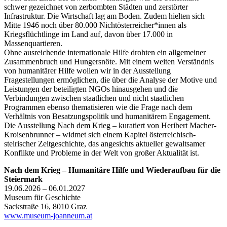
schwer gezeichnet von zerbombten Städten und zerstörter
Infrastruktur. Die Wirtschaft lag am Boden. Zudem hielten sich
Mitte 1946 noch über 80.000 Nichtösterreicher*innen als
Kriegsflüchtlinge im Land auf, davon über 17.000 in
Massenquartieren.
Ohne ausreichende internationale Hilfe drohten ein allgemeiner
Zusammenbruch und Hungersnöte. Mit einem weiten Verständnis
von humanitärer Hilfe wollen wir in der Ausstellung
Fragestellungen ermöglichen, die über die Analyse der Motive und
Leistungen der beteiligten NGOs hinausgehen und die
Verbindungen zwischen staatlichen und nicht staatlichen
Programmen ebenso thematisieren wie die Frage nach dem
Verhältnis von Besatzungspolitik und humanitärem Engagement.
Die Ausstellung Nach dem Krieg – kuratiert von Heribert Macher-
Kroisenbrunner – widmet sich einem Kapitel österreichisch-
steirischer Zeitgeschichte, das angesichts aktueller gewaltsamer
Konflikte und Probleme in der Welt von großer Aktualität ist.
Nach dem Krieg – Humanitäre Hilfe und Wiederaufbau für die
Steiermark
19.06.2026 – 06.01.2027
Museum für Geschichte
Sackstraße 16, 8010 Graz
www.museum-joanneum.at