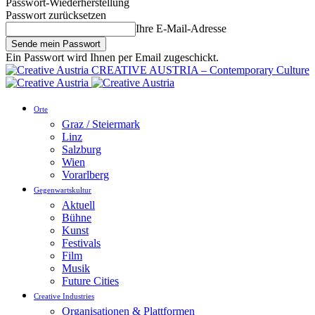
Passwort-Wiederherstellung
Passwort zurücksetzen
Ihre E-Mail-Adresse
Ein Passwort wird Ihnen per Email zugeschickt.
CREATIVE AUSTRIA – Contemporary Culture
Orte
Graz / Steiermark
Linz
Salzburg
Wien
Vorarlberg
Gegenwartskultur
Aktuell
Bühne
Kunst
Festivals
Film
Musik
Future Cities
Creative Industries
Organisationen & Plattformen