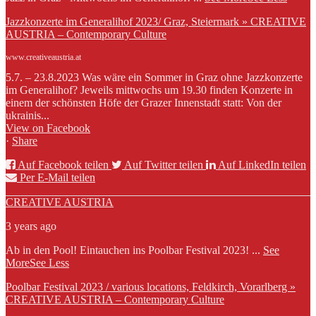
Jazzkonzerte im Generalihof 2023/ Graz, Steiermark » CREATIVE
AUSTRIA – Contemporary Culture
www.creativeaustria.at
5.7. – 23.8.2023 Was wäre ein Sommer in Graz ohne Jazzkonzerte
im Generalihof? Jeweils mittwochs um 19.30 finden Konzerte in
einem der schönsten Höfe der Grazer Innenstadt statt: Von der
ukrainis...
View on Facebook
·
Share
Auf Facebook teilen
Auf Twitter teilen
Auf LinkedIn teilen
Per E-Mail teilen
CREATIVE AUSTRIA
3 years ago
Ab in den Pool! Eintauchen ins Poolbar Festival 2023!
...
See
More
See Less
Poolbar Festival 2023 / various locations, Feldkirch, Vorarlberg »
CREATIVE AUSTRIA – Contemporary Culture