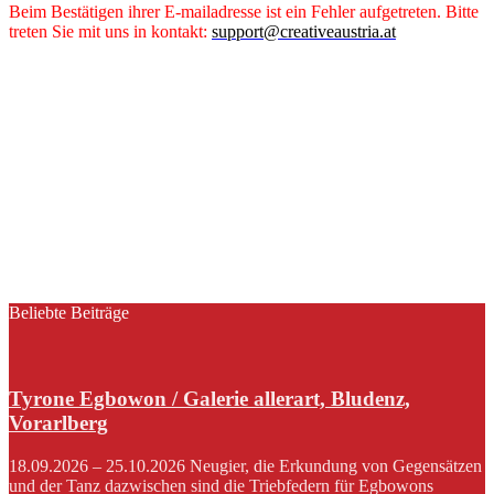
Beim Bestätigen ihrer E-mailadresse ist ein Fehler aufgetreten. Bitte
treten Sie mit uns in kontakt:
support@creativeaustria.at
Beliebte Beiträge
Tyrone Egbowon / Galerie allerart, Bludenz,
Vorarlberg
18.09.2026 – 25.10.2026 Neugier, die Erkundung von Gegensätzen
und der Tanz dazwischen sind die Triebfedern für Egbowons