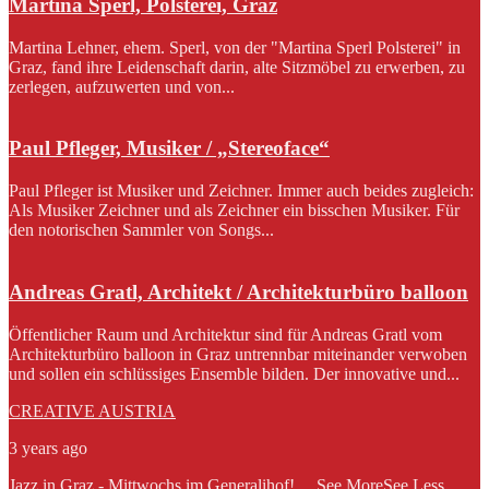
Martina Sperl, Polsterei, Graz
Martina Lehner, ehem. Sperl, von der "Martina Sperl Polsterei" in
Graz, fand ihre Leidenschaft darin, alte Sitzmöbel zu erwerben, zu
zerlegen, aufzuwerten und von...
Paul Pfleger, Musiker / „Stereoface“
Paul Pfleger ist Musiker und Zeichner. Immer auch beides zugleich:
Als Musiker Zeichner und als Zeichner ein bisschen Musiker. Für
den notorischen Sammler von Songs...
Andreas Gratl, Architekt / Architekturbüro balloon
Öffentlicher Raum und Architektur sind für Andreas Gratl vom
Architekturbüro balloon in Graz untrennbar miteinander verwoben
und sollen ein schlüssiges Ensemble bilden. Der innovative und...
CREATIVE AUSTRIA
3 years ago
Jazz in Graz - Mittwochs im Generalihof!
...
See More
See Less