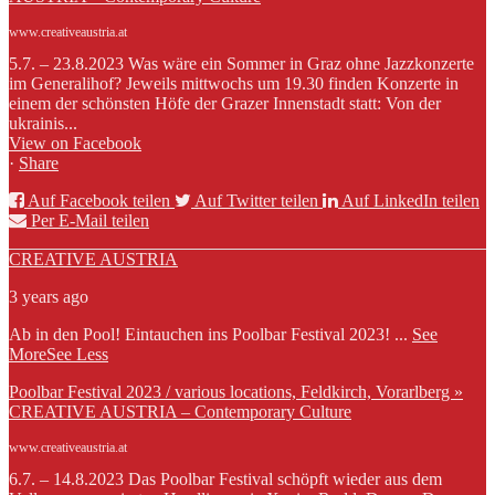
www.creativeaustria.at
5.7. – 23.8.2023 Was wäre ein Sommer in Graz ohne Jazzkonzerte
im Generalihof? Jeweils mittwochs um 19.30 finden Konzerte in
einem der schönsten Höfe der Grazer Innenstadt statt: Von der
ukrainis...
View on Facebook
·
Share
Auf Facebook teilen
Auf Twitter teilen
Auf LinkedIn teilen
Per E-Mail teilen
CREATIVE AUSTRIA
3 years ago
Ab in den Pool! Eintauchen ins Poolbar Festival 2023!
...
See
More
See Less
Poolbar Festival 2023 / various locations, Feldkirch, Vorarlberg »
CREATIVE AUSTRIA – Contemporary Culture
www.creativeaustria.at
6.7. – 14.8.2023 Das Poolbar Festival schöpft wieder aus dem