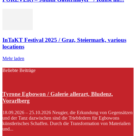
InTaKT Festival 2025 / Graz, Steiermark, various
locations
Mehr laden
Beliebte Beiträge
Tyrone Egbowon / Galerie allerart, Bludenz,
Vorarlberg
18.09.2026 – 25.10.2026 Neugier, die Erkundung von Gegensätzen
und der Tanz dazwischen sind die Triebfedern für Egbowons
künstlerisches Schaffen. Durch die Transformation von Materialien
und...