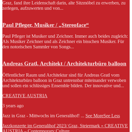
Graz, fand ihre Leidenschaft darin, alte Sitzmöbel zu erwerben, zu
zerlegen, aufzuwerten und von...
Paul Pfleger, Musiker / „Stereoface“
Paul Pfleger ist Musiker und Zeichner. Immer auch beides zugleich:
Als Musiker Zeichner und als Zeichner ein bisschen Musiker. Für
den notorischen Sammler von Songs...
Andreas Gratl, Architekt / Architekturbüro balloon
Öffentlicher Raum und Architektur sind für Andreas Gratl vom
Architekturbüro balloon in Graz untrennbar miteinander verwoben
und sollen ein schlüssiges Ensemble bilden. Der innovative und...
CREATIVE AUSTRIA
3 years ago
Jazz in Graz - Mittwochs im Generalihof!
...
See More
See Less
Jazzkonzerte im Generalihof 2023/ Graz, Steiermark » CREATIVE
AUSTRIA – Contemporary Culture