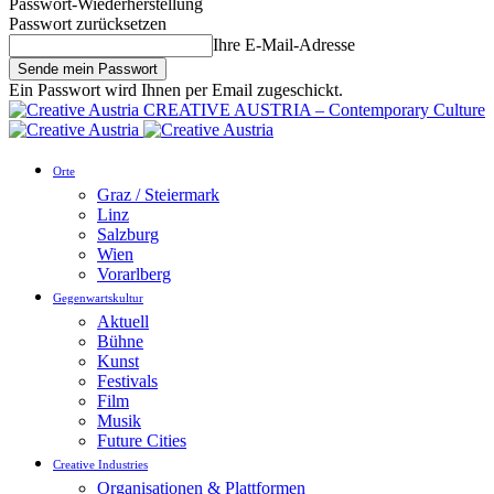
Passwort-Wiederherstellung
Passwort zurücksetzen
Ihre E-Mail-Adresse
Ein Passwort wird Ihnen per Email zugeschickt.
CREATIVE AUSTRIA – Contemporary Culture
Orte
Graz / Steiermark
Linz
Salzburg
Wien
Vorarlberg
Gegenwartskultur
Aktuell
Bühne
Kunst
Festivals
Film
Musik
Future Cities
Creative Industries
Organisationen & Plattformen