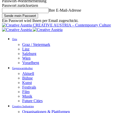
Passwort-Wiederherstellung
Passwort zurücksetzen
Ihre E-Mail-Adresse
Ein Passwort wird Ihnen per Email zugeschickt.
CREATIVE AUSTRIA – Contemporary Culture
Orte
Graz / Steiermark
Linz
Salzburg
Wien
Vorarlberg
Gegenwartskultur
Aktuell
Bühne
Kunst
Festivals
Film
Musik
Future Cities
Creative Industries
Organisationen & Plattformen