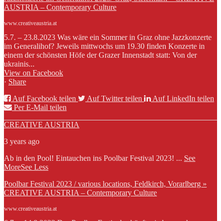
AUSTRIA – Contemporary Culture
www.creativeaustria.at
5.7. – 23.8.2023 Was wäre ein Sommer in Graz ohne Jazzkonzerte
im Generalihof? Jeweils mittwochs um 19.30 finden Konzerte in
einem der schönsten Höfe der Grazer Innenstadt statt: Von der
ukrainis...
View on Facebook
·
Share
Auf Facebook teilen
Auf Twitter teilen
Auf LinkedIn teilen
Per E-Mail teilen
CREATIVE AUSTRIA
3 years ago
Ab in den Pool! Eintauchen ins Poolbar Festival 2023!
...
See
More
See Less
Poolbar Festival 2023 / various locations, Feldkirch, Vorarlberg »
CREATIVE AUSTRIA – Contemporary Culture
www.creativeaustria.at