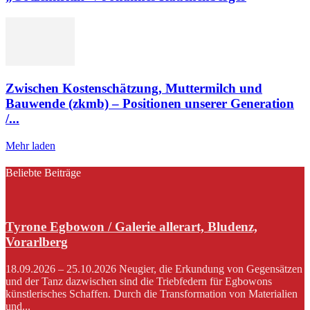
Zwischen Kostenschätzung, Muttermilch und
Bauwende (zkmb) – Positionen unserer Generation
/...
Mehr laden
Beliebte Beiträge
Tyrone Egbowon / Galerie allerart, Bludenz,
Vorarlberg
18.09.2026 – 25.10.2026 Neugier, die Erkundung von Gegensätzen
und der Tanz dazwischen sind die Triebfedern für Egbowons
künstlerisches Schaffen. Durch die Transformation von Materialien
und...