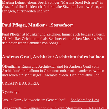
Martina Lehner, ehem. Sperl, von der "Martina Sperl Polsterei" in
Graz, fand ihre Leidenschaft darin, alte Sitzmöbel zu erwerben, zu
zerlegen, aufzuwerten und von...
Paul Pfleger, Musiker / „Stereoface“
Paul Pfleger ist Musiker und Zeichner. Immer auch beides zugleich:
Als Musiker Zeichner und als Zeichner ein bisschen Musiker. Für
den notorischen Sammler von Songs...
Andreas Gratl, Architekt / Architekturbüro balloon
Öffentlicher Raum und Architektur sind für Andreas Gratl vom
Architekturbüro balloon in Graz untrennbar miteinander verwoben
und sollen ein schlüssiges Ensemble bilden. Der innovative und...
CREATIVE AUSTRIA
3 years ago
Jazz in Graz - Mittwochs im Generalihof!
...
See More
See Less
Jazzkonzerte im Generalihof 2023/ Graz, Steiermark » CREATIVE