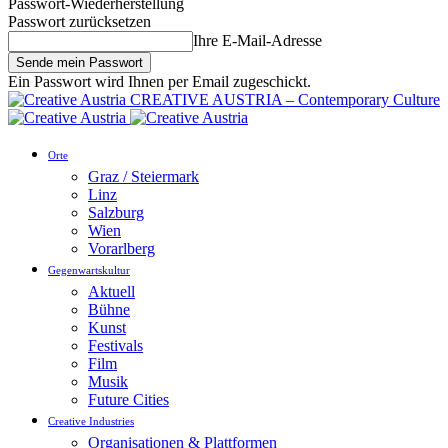
Passwort-Wiederherstellung
Passwort zurücksetzen
Ihre E-Mail-Adresse
Ein Passwort wird Ihnen per Email zugeschickt.
CREATIVE AUSTRIA – Contemporary Culture
Orte
Graz / Steiermark
Linz
Salzburg
Wien
Vorarlberg
Gegenwartskultur
Aktuell
Bühne
Kunst
Festivals
Film
Musik
Future Cities
Creative Industries
Organisationen & Plattformen