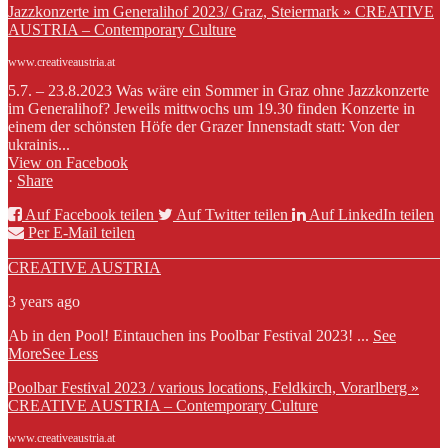
Jazzkonzerte im Generalihof 2023/ Graz, Steiermark » CREATIVE
AUSTRIA – Contemporary Culture
www.creativeaustria.at
5.7. – 23.8.2023 Was wäre ein Sommer in Graz ohne Jazzkonzerte
im Generalihof? Jeweils mittwochs um 19.30 finden Konzerte in
einem der schönsten Höfe der Grazer Innenstadt statt: Von der
ukrainis...
View on Facebook
·
Share
Auf Facebook teilen
Auf Twitter teilen
Auf LinkedIn teilen
Per E-Mail teilen
CREATIVE AUSTRIA
3 years ago
Ab in den Pool! Eintauchen ins Poolbar Festival 2023!
...
See
More
See Less
Poolbar Festival 2023 / various locations, Feldkirch, Vorarlberg »
CREATIVE AUSTRIA – Contemporary Culture
www.creativeaustria.at