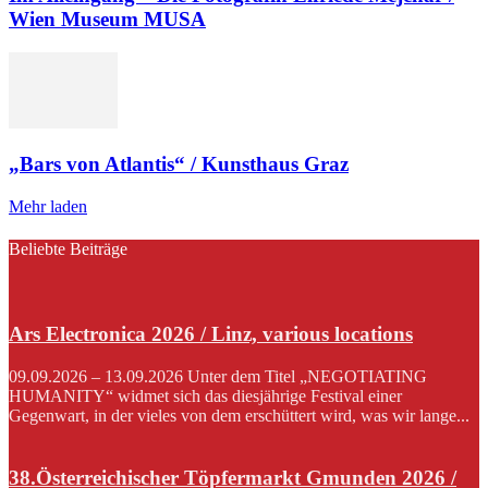
Wien Museum MUSA
„Bars von Atlantis“ / Kunsthaus Graz
Mehr laden
Beliebte Beiträge
Ars Electronica 2026 / Linz, various locations
09.09.2026 – 13.09.2026 Unter dem Titel „NEGOTIATING
HUMANITY“ widmet sich das diesjährige Festival einer
Gegenwart, in der vieles von dem erschüttert wird, was wir lange...
38.Österreichischer Töpfermarkt Gmunden 2026 /