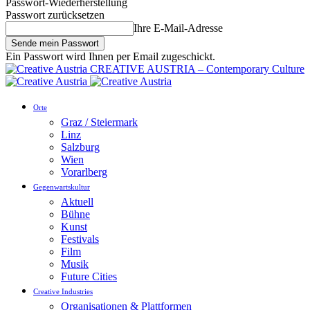
Passwort-Wiederherstellung
Passwort zurücksetzen
Ihre E-Mail-Adresse
Ein Passwort wird Ihnen per Email zugeschickt.
CREATIVE AUSTRIA – Contemporary Culture
Orte
Graz / Steiermark
Linz
Salzburg
Wien
Vorarlberg
Gegenwartskultur
Aktuell
Bühne
Kunst
Festivals
Film
Musik
Future Cities
Creative Industries
Organisationen & Plattformen