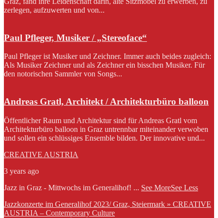
Graz, fand ihre Leidenschaft darin, alte Sitzmöbel zu erwerben, zu
zerlegen, aufzuwerten und von...
Paul Pfleger, Musiker / „Stereoface“
Paul Pfleger ist Musiker und Zeichner. Immer auch beides zugleich:
Als Musiker Zeichner und als Zeichner ein bisschen Musiker. Für
den notorischen Sammler von Songs...
Andreas Gratl, Architekt / Architekturbüro balloon
Öffentlicher Raum und Architektur sind für Andreas Gratl vom
Architekturbüro balloon in Graz untrennbar miteinander verwoben
und sollen ein schlüssiges Ensemble bilden. Der innovative und...
CREATIVE AUSTRIA
3 years ago
Jazz in Graz - Mittwochs im Generalihof!
...
See More
See Less
Jazzkonzerte im Generalihof 2023/ Graz, Steiermark » CREATIVE
AUSTRIA – Contemporary Culture