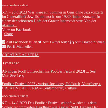
www.creativeaustria.at
5.7. – 23.8.2023 Was wäre ein Sommer in Graz ohne Jazzkonzerte
im Generalihof? Jeweils mittwochs um 19.30 finden Konzerte in
einem der schönsten Höfe der Grazer Innenstadt statt: Von der
ukrainis...
View on Facebook
·
Share
Auf Facebook teilen
Auf Twitter teilen
Auf LinkedIn teilen
Per E-Mail teilen
CREATIVE AUSTRIA
3 years ago
Ab in den Pool! Eintauchen ins Poolbar Festival 2023!
...
See
More
See Less
Poolbar Festival 2023 / various locations, Feldkirch, Vorarlberg »
CREATIVE AUSTRIA – Contemporary Culture
www.creativeaustria.at
6.7. – 14.8.2023 Das Poolbar Festival schöpft wieder aus dem
Vollen: renommierten Headliner wie Xavier Rudd, Danger Dan,