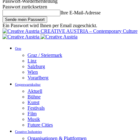
Passwort-Wiederherstellung
Passwort zurücksetzen
Ihre E-Mail-Adresse
Ein Passwort wird Ihnen per Email zugeschickt.
CREATIVE AUSTRIA – Contemporary Culture
Orte
Graz / Steiermark
Linz
Salzburg
Wien
Vorarlberg
Gegenwartskultur
Aktuell
Bühne
Kunst
Festivals
Film
Musik
Future Cities
Creative Industries
Organisationen & Plattformen