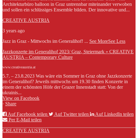
Architekturbüro balloon in Graz untrennbar miteinander verwoben
und sollen ein schlüssiges Ensemble bilden. Der innovative und...
CREATIVE AUSTRIA
3 years ago
Jazz in Graz - Mittwochs im Generalihof!
...
See More
See Less
Jazzkonzerte im Generalihof 2023/ Graz, Steiermark » CREATIVE
AUSTRIA – Contemporary Culture
www.creativeaustria.at
5.7. – 23.8.2023 Was wäre ein Sommer in Graz ohne Jazzkonzerte
im Generalihof? Jeweils mittwochs um 19.30 finden Konzerte in
einem der schönsten Höfe der Grazer Innenstadt statt: Von der
ukrainis...
View on Facebook
·
Share
Auf Facebook teilen
Auf Twitter teilen
Auf LinkedIn teilen
Per E-Mail teilen
CREATIVE AUSTRIA