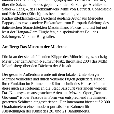
über die Salzach – beides geplant von den Salzburger Architekten
Sailer & Lang –, das Heizkraftwerk Mitte von Bétrix & Consolascio
und Eric Maier (Zürich), das beeindruckende, von
Kadawittfeldarchitektur (Aachen) geplante Autohaus Mercedes
Pappas, das etwas andere Einkaufszentrum Europark Salzburg des
italienischen Stararchitekten Massimiliano Fuksas und last but not
least der Hangar-7 am Flughafen, ein spektakulärer Bau des
Salzburgers Volkmar Burgstaller.
Am Berg: Das Museum der Moderne
Direkt an der steil abfallenden Klippe des Mönchsberges, sechzig
Meter über dem Anton-Neumayr-Platz, thront seit 2004 das MdM
Mönchsberg über den Dächern der Altstadt.
Der gesamte Außenbau wurde mit dem lokalen Untersberger
Marmor verkleidet und durch vertikale Fugen gegliedert. Neben
ihrer Funktion im Rahmen der Klimatechnik des Hauses können
diese auch als Referenz an die Stadt Salzburg verstanden werden:
Das Notensystem ausgesuchter Arien aus Mozarts Oper „Don
Giovanni“ ist der Fassade in Form von entsprechend rhythmisiert
gesetzten Schlitzen eingeschrieben. Der Innenraum bietet auf 2.300
Quadratmetern einen modern-puristischen Rahmen für
Ausstellungen der Kunst des 20. und 21. Jahrhunderts.