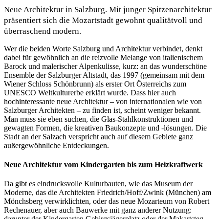
Neue Architektur in Salzburg. Mit junger Spitzenarchitektur
präsentiert sich die Mozartstadt gewohnt qualitätvoll und
überraschend modern.
Wer die beiden Worte Salzburg und Architektur verbindet, denkt
dabei für gewöhnlich an die reizvolle Melange von italienischem
Barock und malerischer Alpenkulisse, kurz: an das wunderschöne
Ensemble der Salzburger Altstadt, das 1997 (gemeinsam mit dem
Wiener Schloss Schönbrunn) als erster Ort Österreichs zum
UNESCO Weltkulturerbe erklärt wurde. Dass hier auch
hochinteressante neue Architektur – von internationalen wie von
Salzburger Architekten – zu finden ist, scheint weniger bekannt.
Man muss sie eben suchen, die Glas-Stahlkonstruktionen und
gewagten Formen, die kreativen Baukonzepte und -lösungen. Die
Stadt an der Salzach verspricht auch auf diesem Gebiete ganz
außergewöhnliche Entdeckungen.
Neue Architektur vom Kindergarten bis zum Heizkraftwerk
Da gibt es eindrucksvolle Kulturbauten, wie das Museum der
Moderne, das die Architekten Friedrich/Hoff/Zwink (München) am
Mönchsberg verwirklichten, oder das neue Mozarteum von Robert
Rechenauer, aber auch Bauwerke mit ganz anderer Nutzung:
darunter der Kindergarten Gebirgsjägerplatz oder der Makartsteg