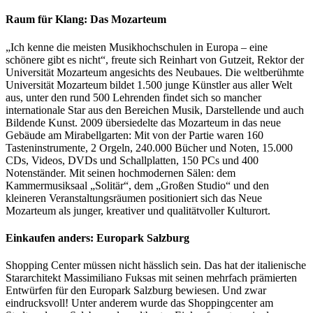
Raum für Klang: Das Mozarteum
„Ich kenne die meisten Musikhochschulen in Europa – eine
schönere gibt es nicht“, freute sich Reinhart von Gutzeit, Rektor der
Universität Mozarteum angesichts des Neubaues. Die weltberühmte
Universität Mozarteum bildet 1.500 junge Künstler aus aller Welt
aus, unter den rund 500 Lehrenden findet sich so mancher
internationale Star aus den Bereichen Musik, Darstellende und auch
Bildende Kunst. 2009 übersiedelte das Mozarteum in das neue
Gebäude am Mirabellgarten: Mit von der Partie waren 160
Tasteninstrumente, 2 Orgeln, 240.000 Bücher und Noten, 15.000
CDs, Videos, DVDs und Schallplatten, 150 PCs und 400
Notenständer. Mit seinen hochmodernen Sälen: dem
Kammermusiksaal „Solitär“, dem „Großen Studio“ und den
kleineren Veranstaltungsräumen positioniert sich das Neue
Mozarteum als junger, kreativer und qualitätvoller Kulturort.
Einkaufen anders: Europark Salzburg
Shopping Center müssen nicht hässlich sein. Das hat der italienische
Stararchitekt Massimiliano Fuksas mit seinen mehrfach prämierten
Entwürfen für den Europark Salzburg bewiesen. Und zwar
eindrucksvoll! Unter anderem wurde das Shoppingcenter am