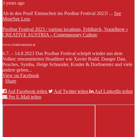
3 years ago
Ab in den Pool! Eintauchen ins Poolbar Festival 2023!
...
See
More
See Less
Poolbar Festival 2023 / various locations, Feldkirch, Vorarlberg »
CREATIVE AUSTRIA – Contemporary Culture
www.creativeaustria.at
6.7. – 14.8.2023 Das Poolbar Festival schöpft wieder aus dem
Vollen: renommierten Headliner wie Xavier Rudd, Danger Dan,
Peaches, Symba, Helge Schneider, Kruder & Dorfmeister und viele
andere geben...
View on Facebook
·
Share
Auf Facebook teilen
Auf Twitter teilen
Auf LinkedIn teilen
Per E-Mail teilen