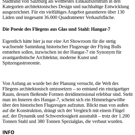
Stadtrand von Salzburg als weltbestes Einkaufszentrum in den
Kategorien architektonisches Design und nachhaltige Entwicklung
ausgezeichnet. Für ein vielfältiges Angebot garantieren über 130
Läden und insgesamt 36.000 Quadratmeter Verkaufsfläche.
Die Poesie des Fliegens aus Glas und Stahl: Hangar-7
Eigentlich hätte hier ja nur eine Art Showroom für die stetig
wachsende Sammlung historischer Flugzeuge der Flying Bulls
entstehen sollen, inzwischen ist der Hangar-7 ein Synonym für
avantgardistische Architektur, moderne Kunst und
Spitzengastronomie.
Von Anfang an wurde bei der Planung versucht, die Welt des
Fliegens architektonisch umzusetzen – so entstand ein einzigartiger
Raum, dessen fließende Formen dreidimensional erlebbar sind. Steht
man im Inneren des Hangar-7, scheint sich ein Himmelsgewölbe
über den historischen Flugzeugen aufzutun. Blickt man von außen
auf die Konstruktion, drängt sich der Vergleich mit einem Flügel
auf, der Dynamik und Schwerelosigkeit ausstrahlt – trotz der 1.200
Tonnen Stahl und 380 Tonnen Spezialglas, die verbaut wurden.
INFO