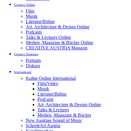
Creative Online
Film
Musik
Literatur/Bühne
Art, Architecture & Design Online
Podcasts
Talks & Lectures Online
Medien, Magazine & Bücher Online
CREATIVE AUSTRIA Magazin
Creative Austrians
Portraits
Diskurs
International
Kultur Online International
Film/Video
Musik
Literatur/Bühne
Podcasts
Art, Architecture & Design Online
Talks & Lectures
Medien, Magazine & Bücher
New Austrian Sound of Music
SchreibArt Austria
Kurzfilmschau