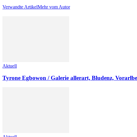
Verwandte Artikel
Mehr vom Autor
Aktuell
Tyrone Egbowon / Galerie allerart, Bludenz, Vorarlb
Aktuell