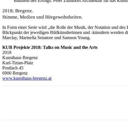
Baustein des Erfolgs: Peter Zumthors Architektur für das Kuns
2018; Bregenz.
Stimme, Medien und Hörgewohnheiten.
In Form einer Serie wird „die Rolle der Musik, der Notation und des
Blickpunkt der jeweiligen Bildkünstlerinnen und -künstlern werden
Marclay
,
Marinella Senatore
und
Samson Young
.
KUB Projekte 2018: Talks on Music and the Arts
2018
Kunsthaus Bregenz
Karl-Tizian-Platz
Postfach 45
6900 Bregenz
www.kunsthaus-bregenz.at