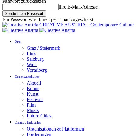
Passwort zurücksetzen
Ihre E-Mail-Adresse
Ein Passwort wird Ihnen per Email zugeschickt.
CREATIVE AUSTRIA – Contemporary Culture
Orte
Graz / Steiermark
Linz
Salzburg
Wien
Vorarlberg
Gegenwartskultur
Aktuell
Bühne
Kunst
Festivals
Film
Musik
Future Cities
Creative Industries
Organisationen & Plattformen
Förderungen