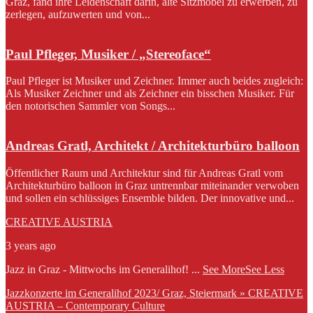
Graz, fand ihre Leidenschaft darin, alte Sitzmöbel zu erwerben, zu
zerlegen, aufzuwerten und von...
Paul Pfleger, Musiker / „Stereoface“
Paul Pfleger ist Musiker und Zeichner. Immer auch beides zugleich:
Als Musiker Zeichner und als Zeichner ein bisschen Musiker. Für
den notorischen Sammler von Songs...
Andreas Gratl, Architekt / Architekturbüro balloon
Öffentlicher Raum und Architektur sind für Andreas Gratl vom
Architekturbüro balloon in Graz untrennbar miteinander verwoben
und sollen ein schlüssiges Ensemble bilden. Der innovative und...
CREATIVE AUSTRIA
3 years ago
Jazz in Graz - Mittwochs im Generalihof!
...
See More
See Less
Jazzkonzerte im Generalihof 2023/ Graz, Steiermark » CREATIVE
AUSTRIA – Contemporary Culture