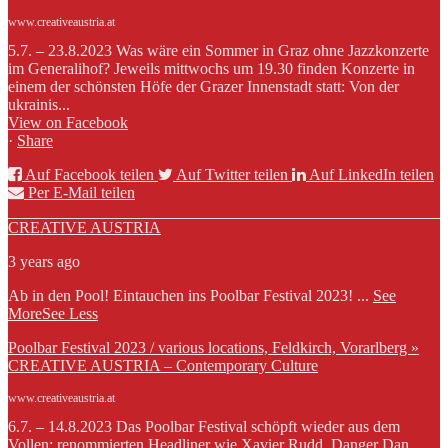
www.creativeaustria.at
5.7. – 23.8.2023 Was wäre ein Sommer in Graz ohne Jazzkonzerte
im Generalihof? Jeweils mittwochs um 19.30 finden Konzerte in
einem der schönsten Höfe der Grazer Innenstadt statt: Von der
ukrainis...
View on Facebook
·
Share
Auf Facebook teilen
Auf Twitter teilen
Auf LinkedIn teilen
Per E-Mail teilen
CREATIVE AUSTRIA
3 years ago
Ab in den Pool! Eintauchen ins Poolbar Festival 2023!
...
See
More
See Less
Poolbar Festival 2023 / various locations, Feldkirch, Vorarlberg »
CREATIVE AUSTRIA – Contemporary Culture
www.creativeaustria.at
6.7. – 14.8.2023 Das Poolbar Festival schöpft wieder aus dem
Vollen: renommierten Headliner wie Xavier Rudd, Danger Dan,