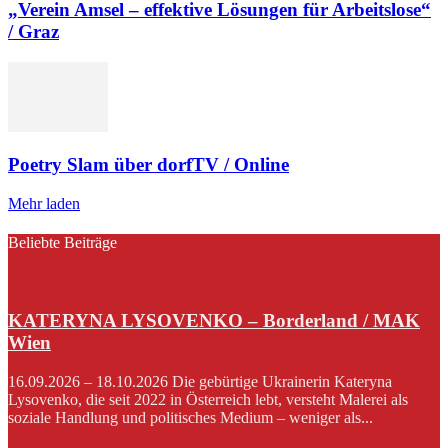
„Verein Amsel – effektive Lösungen für Arbeitslose“
/ Graz
Poetry Slam über dorfTV / Online
Mehr laden
Beliebte Beiträge
KATERYNA LYSOVENKO – Borderland / MAK
Wien
16.09.2026 – 18.10.2026 Die gebürtige Ukrainerin Kateryna
Lysovenko, die seit 2022 in Österreich lebt, versteht Malerei als
soziale Handlung und politisches Medium – weniger als...