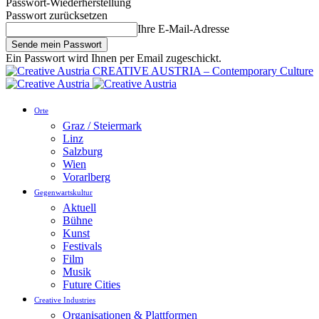
Passwort-Wiederherstellung
Passwort zurücksetzen
Ihre E-Mail-Adresse
Ein Passwort wird Ihnen per Email zugeschickt.
CREATIVE AUSTRIA – Contemporary Culture
Orte
Graz / Steiermark
Linz
Salzburg
Wien
Vorarlberg
Gegenwartskultur
Aktuell
Bühne
Kunst
Festivals
Film
Musik
Future Cities
Creative Industries
Organisationen & Plattformen