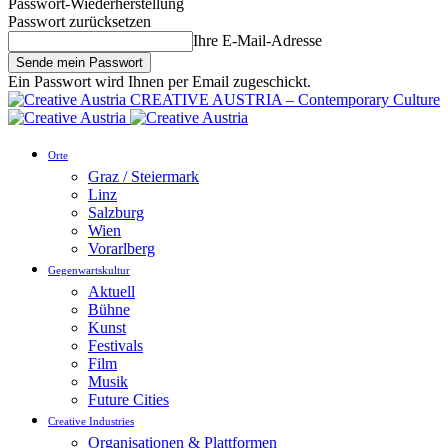
Passwort-Wiederherstellung
Passwort zurücksetzen
Ihre E-Mail-Adresse
Ein Passwort wird Ihnen per Email zugeschickt.
CREATIVE AUSTRIA – Contemporary Culture
Orte
Graz / Steiermark
Linz
Salzburg
Wien
Vorarlberg
Gegenwartskultur
Aktuell
Bühne
Kunst
Festivals
Film
Musik
Future Cities
Creative Industries
Organisationen & Plattformen