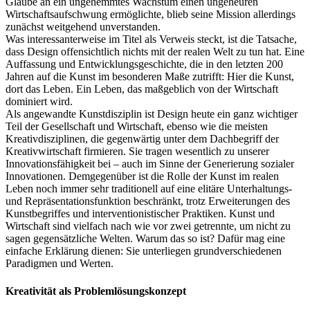
Glaube an ein ungehemmtes Wachstum einen ungeheuren
Wirtschaftsaufschwung ermöglichte, blieb seine Mission allerdings
zunächst weitgehend unverstanden.
Was interessanterweise im Titel als Verweis steckt, ist die Tatsache,
dass Design offensichtlich nichts mit der realen Welt zu tun hat. Eine
Auffassung und Entwicklungsgeschichte, die in den letzten 200
Jahren auf die Kunst im besonderen Maße zutrifft: Hier die Kunst,
dort das Leben. Ein Leben, das maßgeblich von der Wirtschaft
dominiert wird.
Als angewandte Kunstdisziplin ist Design heute ein ganz wichtiger
Teil der Gesellschaft und Wirtschaft, ebenso wie die meisten
Kreativdisziplinen, die gegenwärtig unter dem Dachbegriff der
Kreativwirtschaft firmieren. Sie tragen wesentlich zu unserer
Innovationsfähigkeit bei – auch im Sinne der Generierung sozialer
Innovationen. Demgegenüber ist die Rolle der Kunst im realen
Leben noch immer sehr traditionell auf eine elitäre Unterhaltungs-
und Repräsentationsfunktion beschränkt, trotz Erweiterungen des
Kunstbegriffes und interventionistischer Praktiken. Kunst und
Wirtschaft sind vielfach nach wie vor zwei getrennte, um nicht zu
sagen gegensätzliche Welten. Warum das so ist? Dafür mag eine
einfache Erklärung dienen: Sie unterliegen grundverschiedenen
Paradigmen und Werten.
Kreativität als Problemlösungskonzept