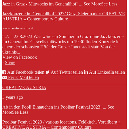
Jazz in Graz - Mittwochs im Generalihof!
...
See More
See Less
Jazzkonzerte im Generalihof 2023/ Graz, Steiermark » CREATIVE
AUSTRIA – Contemporary Culture
www.creativeaustria.at
5.7. – 23.8.2023 Was wäre ein Sommer in Graz ohne Jazzkonzerte
im Generalihof? Jeweils mittwochs um 19.30 finden Konzerte in
einem der schönsten Höfe der Grazer Innenstadt statt: Von der
ukrainis...
View on Facebook
·
Share
Auf Facebook teilen
Auf Twitter teilen
Auf LinkedIn teilen
Per E-Mail teilen
CREATIVE AUSTRIA
3 years ago
Ab in den Pool! Eintauchen ins Poolbar Festival 2023!
...
See
More
See Less
Poolbar Festival 2023 / various locations, Feldkirch, Vorarlberg »
CREATIVE AUSTRIA – Contemporary Culture