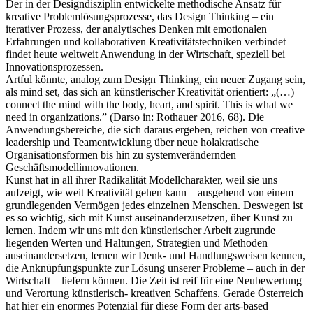
Der in der Designdisziplin entwickelte methodische Ansatz für
kreative Problemlösungsprozesse, das Design Thinking – ein
iterativer Prozess, der analytisches Denken mit emotionalen
Erfahrungen und kollaborativen Kreativitätstechniken verbindet –
findet heute weltweit Anwendung in der Wirtschaft, speziell bei
Innovationsprozessen.
Artful könnte, analog zum Design Thinking, ein neuer Zugang sein,
als mind set, das sich an künstlerischer Kreativität orientiert: „(…)
connect the mind with the body, heart, and spirit. This is what we
need in organizations.” (Darso in: Rothauer 2016, 68). Die
Anwendungsbereiche, die sich daraus ergeben, reichen von creative
leadership und Teamentwicklung über neue holakratische
Organisationsformen bis hin zu systemverändernden
Geschäftsmodellinnovationen.
Kunst hat in all ihrer Radikalität Modellcharakter, weil sie uns
aufzeigt, wie weit Kreativität gehen kann – ausgehend von einem
grundlegenden Vermögen jedes einzelnen Menschen. Deswegen ist
es so wichtig, sich mit Kunst auseinanderzusetzen, über Kunst zu
lernen. Indem wir uns mit den künstlerischer Arbeit zugrunde
liegenden Werten und Haltungen, Strategien und Methoden
auseinandersetzen, lernen wir Denk- und Handlungsweisen kennen,
die Anknüpfungspunkte zur Lösung unserer Probleme – auch in der
Wirtschaft – liefern können. Die Zeit ist reif für eine Neubewertung
und Verortung künstlerisch- kreativen Schaffens. Gerade Österreich
hat hier ein enormes Potenzial für diese Form der arts-based