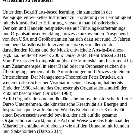
Wirtschaft zu verankern
Unter dem Begriff arts-based learning, ein zunächst in der
Pädagogik entwickeltes Instrument zur Förderung der Lernfähigkeit
mittels künstlerischer Erfahrung, versucht man künstlerisches
Denken und Handeln beispielsweise auf Führungskräftetrainings
und Organisationsentwicklungsprozesse anzuwenden. Ausgehend
von den USA und Großbritannien hat sich dazu seit rund 15 Jahren
eine neue künstlerische Interventionspraxis vor allem in der
darstellenden Kunst und der Musik entwickelt: Arts-in-Business
(vgl. u.a. Seifter/Buswick 2005; Darso 2004; Biehl-Missal 2011).
Vom Prozess der Komposition über die Virtuosität am Instrument bis
zum Zusammenspiel in einer Band oder im Orchester reichen die
Übertragungsthemen auf die Anforderungen und Prozesse in einem
Unternehmen. Der Management-Theoretiker Peter Drucker, ein
weiterer österreichischer Visionär in seiner Disziplin, hat bereits
Ende der 1980er-Jahre das Orchester als Organisationsmodell der
Zukunft beschrieben (Drucker 1988).
Artful Organizations nennt die dänische Innovationsforscherin Lotte
Darso Unternehmen, die künstlerische Kreativität als Energie und
Inspirationsquelle aufnehmen. Wo das Erleben dieser Kreativität
einen Bewusstseinswandel bewirkt, der sich auf die gesamte
Organisation auswirkt, auf die Art und Weise wie das Potenzial der
Mitarbeiter entfaltet wird ebenso wie auf den Umgang mit Kunden
und Stakeholdern (Darso 2014).