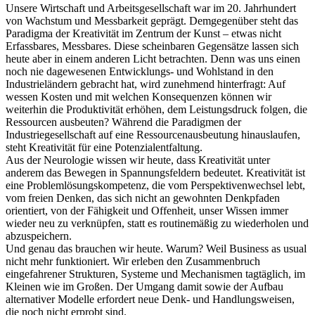
Unsere Wirtschaft und Arbeitsgesellschaft war im 20. Jahrhundert
von Wachstum und Messbarkeit geprägt. Demgegenüber steht das
Paradigma der Kreativität im Zentrum der Kunst – etwas nicht
Erfassbares, Messbares. Diese scheinbaren Gegensätze lassen sich
heute aber in einem anderen Licht betrachten. Denn was uns einen
noch nie dagewesenen Entwicklungs- und Wohlstand in den
Industrieländern gebracht hat, wird zunehmend hinterfragt: Auf
wessen Kosten und mit welchen Konsequenzen können wir
weiterhin die Produktivität erhöhen, dem Leistungsdruck folgen, die
Ressourcen ausbeuten? Während die Paradigmen der
Industriegesellschaft auf eine Ressourcenausbeutung hinauslaufen,
steht Kreativität für eine Potenzialentfaltung.
Aus der Neurologie wissen wir heute, dass Kreativität unter
anderem das Bewegen in Spannungsfeldern bedeutet. Kreativität ist
eine Problemlösungskompetenz, die vom Perspektivenwechsel lebt,
vom freien Denken, das sich nicht an gewohnten Denkpfaden
orientiert, von der Fähigkeit und Offenheit, unser Wissen immer
wieder neu zu verknüpfen, statt es routinemäßig zu wiederholen und
abzuspeichern.
Und genau das brauchen wir heute. Warum? Weil Business as usual
nicht mehr funktioniert. Wir erleben den Zusammenbruch
eingefahrener Strukturen, Systeme und Mechanismen tagtäglich, im
Kleinen wie im Großen. Der Umgang damit sowie der Aufbau
alternativer Modelle erfordert neue Denk- und Handlungsweisen,
die noch nicht erprobt sind.