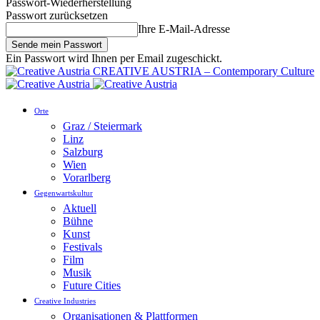
Passwort-Wiederherstellung
Passwort zurücksetzen
Ihre E-Mail-Adresse
Ein Passwort wird Ihnen per Email zugeschickt.
CREATIVE AUSTRIA – Contemporary Culture
Orte
Graz / Steiermark
Linz
Salzburg
Wien
Vorarlberg
Gegenwartskultur
Aktuell
Bühne
Kunst
Festivals
Film
Musik
Future Cities
Creative Industries
Organisationen & Plattformen