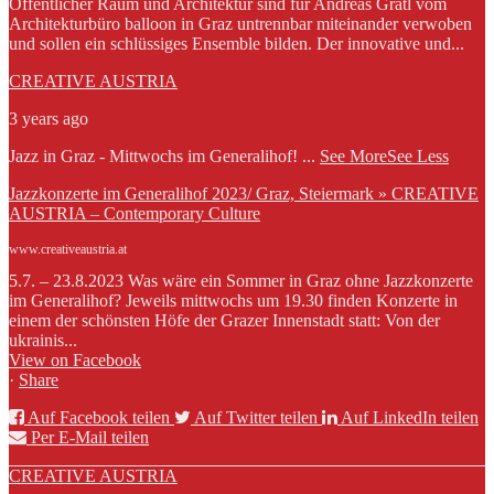
Öffentlicher Raum und Architektur sind für Andreas Gratl vom
Architekturbüro balloon in Graz untrennbar miteinander verwoben
und sollen ein schlüssiges Ensemble bilden. Der innovative und...
CREATIVE AUSTRIA
3 years ago
Jazz in Graz - Mittwochs im Generalihof!
...
See More
See Less
Jazzkonzerte im Generalihof 2023/ Graz, Steiermark » CREATIVE
AUSTRIA – Contemporary Culture
www.creativeaustria.at
5.7. – 23.8.2023 Was wäre ein Sommer in Graz ohne Jazzkonzerte
im Generalihof? Jeweils mittwochs um 19.30 finden Konzerte in
einem der schönsten Höfe der Grazer Innenstadt statt: Von der
ukrainis...
View on Facebook
·
Share
Auf Facebook teilen
Auf Twitter teilen
Auf LinkedIn teilen
Per E-Mail teilen
CREATIVE AUSTRIA