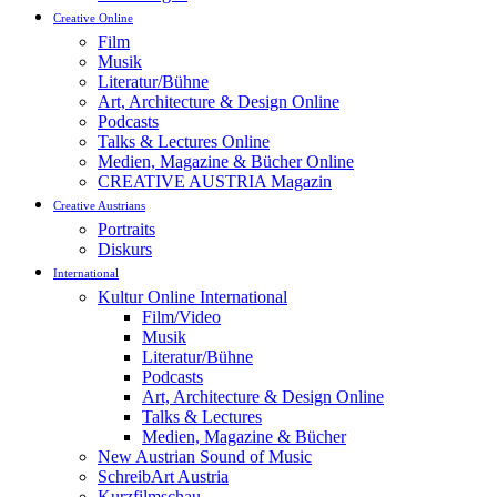
Creative Online
Film
Musik
Literatur/Bühne
Art, Architecture & Design Online
Podcasts
Talks & Lectures Online
Medien, Magazine & Bücher Online
CREATIVE AUSTRIA Magazin
Creative Austrians
Portraits
Diskurs
International
Kultur Online International
Film/Video
Musik
Literatur/Bühne
Podcasts
Art, Architecture & Design Online
Talks & Lectures
Medien, Magazine & Bücher
New Austrian Sound of Music
SchreibArt Austria
Kurzfilmschau