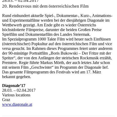
28.03. – 02.04.2017
20. Rendezvous mit dem österreichischen Film
Rund einhundert aktuelle Spiel-, Dokumentar-, Kurz-, Animations-
und Experimentalfilme werden bei der diesjährigen Diagonale im
Wettbewerb gezeigt. Am Ende gibt es wieder Österreichs
höchstdotierte Filmpreise, darunter die beiden Großen Preise
Spielfilm und Dokumentarfilm des Landes Steiermak.
Im Spezialprogramm 1000 Takte Film wird heuer nach Einflüssen
(österreichischer) Popkultur auf den österreichischen Film und vice
versa gesucht. Im Rahmen dieses Programmes feiert unter anderem
der 90-minütige Portraitfilm „Boris Bukowski – Der Fritze mit der
Spritze“, der von den Anfängen der steirischen Rockmusik erzählt,
Premiere. Regie führte Markus Mörth, der auch letztes Jahr schon
mit seinem Film „Geschwister“ im Programm der Diagonale lief.
Das gesamte Filmprogramm des Festivals wird am 17. März
bekannt gegeben.
Diagonale’17
28.03. – 02.04.2017
Various locations
Graz
www.diagonale.at