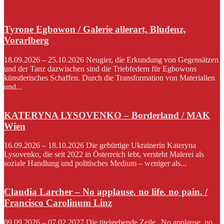
Tyrone Egbowon / Galerie allerart, Bludenz,
Vorarlberg
18.09.2026 – 25.10.2026 Neugier, die Erkundung von Gegensätzen
und der Tanz dazwischen sind die Triebfedern für Egbowons
künstlerisches Schaffen. Durch die Transformation von Materialien
und...
KATERYNA LYSOVENKO – Borderland / MAK
Wien
16.09.2026 – 18.10.2026 Die gebürtige Ukrainerin Kateryna
Lysovenko, die seit 2022 in Österreich lebt, versteht Malerei als
soziale Handlung und politisches Medium – weniger als...
Claudia Larcher – No applause. no life. no pain. /
Francisco Carolinum Linz
09.09.2026 – 07.02.2027 Die titelgebende Zeile „No applause. no