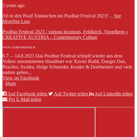
3 years ago
Ab in den Pool! Eintauchen ins Poolbar Festival 2023!
...
See
More
See Less
Poolbar Festival 2023 / various locations, Feldkirch, Vorarlberg »
CREATIVE AUSTRIA – Contemporary Culture
www.creativeaustria.at
6.7. – 14.8.2023 Das Poolbar Festival schöpft wieder aus dem
Vollen: renommierten Headliner wie Xavier Rudd, Danger Dan,
Peaches, Symba, Helge Schneider, Kruder & Dorfmeister und viele
andere geben...
View on Facebook
·
Share
Auf Facebook teilen
Auf Twitter teilen
Auf LinkedIn teilen
Per E-Mail teilen