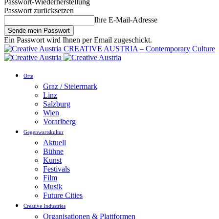
Passwort-Wiederherstellung
Passwort zurücksetzen
Ihre E-Mail-Adresse
Ein Passwort wird Ihnen per Email zugeschickt.
CREATIVE AUSTRIA – Contemporary Culture
Orte
Graz / Steiermark
Linz
Salzburg
Wien
Vorarlberg
Gegenwartskultur
Aktuell
Bühne
Kunst
Festivals
Film
Musik
Future Cities
Creative Industries
Organisationen & Plattformen