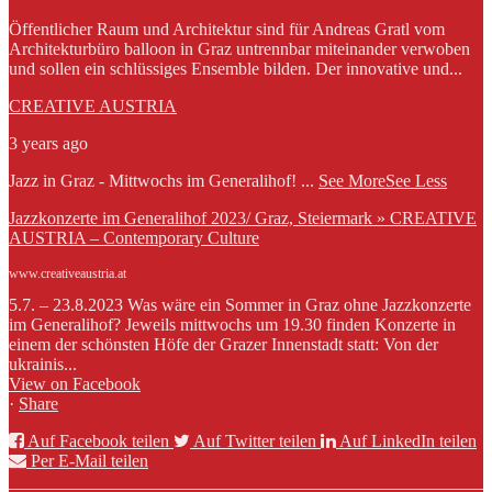
Öffentlicher Raum und Architektur sind für Andreas Gratl vom
Architekturbüro balloon in Graz untrennbar miteinander verwoben
und sollen ein schlüssiges Ensemble bilden. Der innovative und...
CREATIVE AUSTRIA
3 years ago
Jazz in Graz - Mittwochs im Generalihof!
...
See More
See Less
Jazzkonzerte im Generalihof 2023/ Graz, Steiermark » CREATIVE
AUSTRIA – Contemporary Culture
www.creativeaustria.at
5.7. – 23.8.2023 Was wäre ein Sommer in Graz ohne Jazzkonzerte
im Generalihof? Jeweils mittwochs um 19.30 finden Konzerte in
einem der schönsten Höfe der Grazer Innenstadt statt: Von der
ukrainis...
View on Facebook
·
Share
Auf Facebook teilen
Auf Twitter teilen
Auf LinkedIn teilen
Per E-Mail teilen