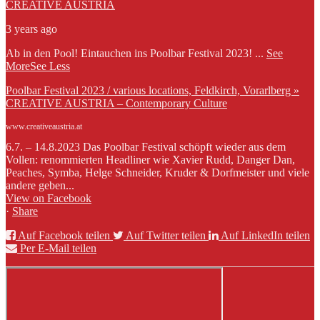
CREATIVE AUSTRIA
3 years ago
Ab in den Pool! Eintauchen ins Poolbar Festival 2023!
...
See
More
See Less
Poolbar Festival 2023 / various locations, Feldkirch, Vorarlberg »
CREATIVE AUSTRIA – Contemporary Culture
www.creativeaustria.at
6.7. – 14.8.2023 Das Poolbar Festival schöpft wieder aus dem
Vollen: renommierten Headliner wie Xavier Rudd, Danger Dan,
Peaches, Symba, Helge Schneider, Kruder & Dorfmeister und viele
andere geben...
View on Facebook
·
Share
Auf Facebook teilen
Auf Twitter teilen
Auf LinkedIn teilen
Per E-Mail teilen