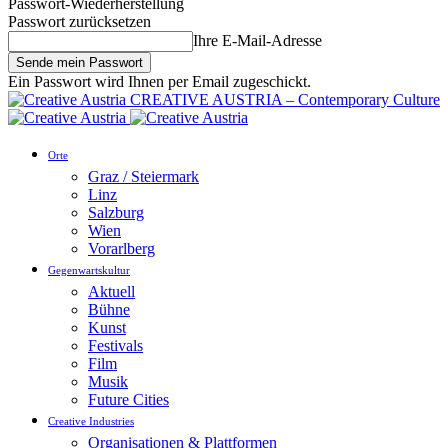
Passwort-Wiederherstellung
Passwort zurücksetzen
Ihre E-Mail-Adresse
Ein Passwort wird Ihnen per Email zugeschickt.
CREATIVE AUSTRIA – Contemporary Culture
Orte
Graz / Steiermark
Linz
Salzburg
Wien
Vorarlberg
Gegenwartskultur
Aktuell
Bühne
Kunst
Festivals
Film
Musik
Future Cities
Creative Industries
Organisationen & Plattformen