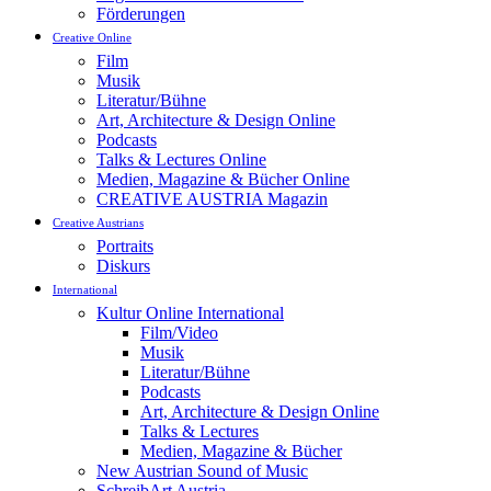
Förderungen
Creative Online
Film
Musik
Literatur/Bühne
Art, Architecture & Design Online
Podcasts
Talks & Lectures Online
Medien, Magazine & Bücher Online
CREATIVE AUSTRIA Magazin
Creative Austrians
Portraits
Diskurs
International
Kultur Online International
Film/Video
Musik
Literatur/Bühne
Podcasts
Art, Architecture & Design Online
Talks & Lectures
Medien, Magazine & Bücher
New Austrian Sound of Music
SchreibArt Austria