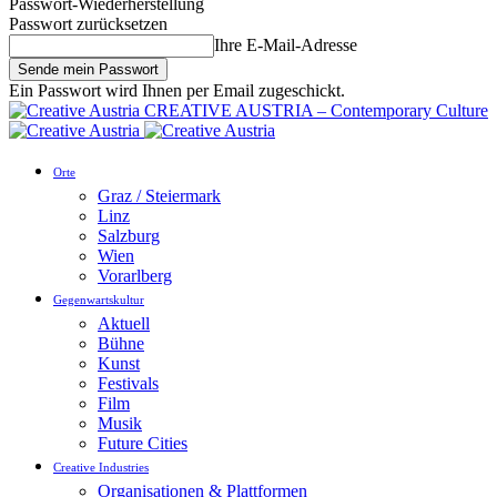
Passwort-Wiederherstellung
Passwort zurücksetzen
Ihre E-Mail-Adresse
Ein Passwort wird Ihnen per Email zugeschickt.
CREATIVE AUSTRIA – Contemporary Culture
Orte
Graz / Steiermark
Linz
Salzburg
Wien
Vorarlberg
Gegenwartskultur
Aktuell
Bühne
Kunst
Festivals
Film
Musik
Future Cities
Creative Industries
Organisationen & Plattformen