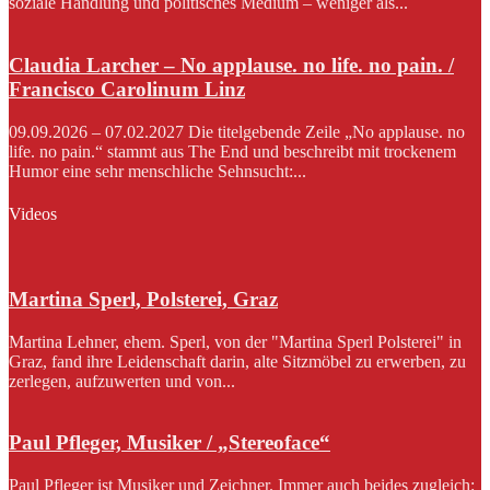
soziale Handlung und politisches Medium – weniger als...
Claudia Larcher – No applause. no life. no pain. /
Francisco Carolinum Linz
09.09.2026 – 07.02.2027 Die titelgebende Zeile „No applause. no
life. no pain.“ stammt aus The End und beschreibt mit trockenem
Humor eine sehr menschliche Sehnsucht:...
Videos
Martina Sperl, Polsterei, Graz
Martina Lehner, ehem. Sperl, von der "Martina Sperl Polsterei" in
Graz, fand ihre Leidenschaft darin, alte Sitzmöbel zu erwerben, zu
zerlegen, aufzuwerten und von...
Paul Pfleger, Musiker / „Stereoface“
Paul Pfleger ist Musiker und Zeichner. Immer auch beides zugleich: