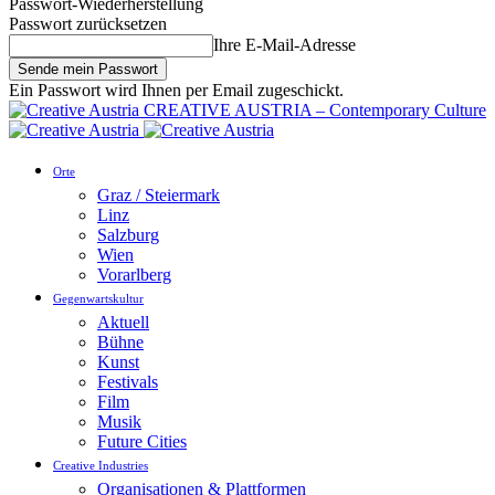
Passwort-Wiederherstellung
Passwort zurücksetzen
Ihre E-Mail-Adresse
Ein Passwort wird Ihnen per Email zugeschickt.
CREATIVE AUSTRIA – Contemporary Culture
Orte
Graz / Steiermark
Linz
Salzburg
Wien
Vorarlberg
Gegenwartskultur
Aktuell
Bühne
Kunst
Festivals
Film
Musik
Future Cities
Creative Industries
Organisationen & Plattformen