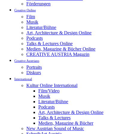
Förderungen
Creative Online
Film
Musik
Literatur/Bühne
Art, Architecture & Design Online
Podcasts
Talks & Lectures Online
Medien, Magazine & Bücher Online
CREATIVE AUSTRIA Magazin
Creative Austrians
Portraits
Diskurs
International
Kultur Online International
Film/Video
Musik
Literatur/Bühne
Podcasts
Art, Architecture & Design Online
Talks & Lectures
Medien, Magazine & Bücher
New Austrian Sound of Music
SchreibArt Austria