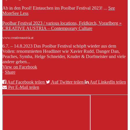
Ab in den Pool! Eintauchen ins Poolbar Festival 2023!
...
See
More
See Less
Poolbar Festival 2023 / various locations, Feldkirch, Vorarlberg »
CREATIVE AUSTRIA – Contemporary Culture
www.creativeaustria.at
6.7. – 14.8.2023 Das Poolbar Festival schöpft wieder aus dem
Vollen: renommierten Headliner wie Xavier Rudd, Danger Dan,
Peaches, Symba, Helge Schneider, Kruder & Dorfmeister und viele
andere geben...
View on Facebook
·
Share
Auf Facebook teilen
Auf Twitter teilen
Auf LinkedIn teilen
Per E-Mail teilen