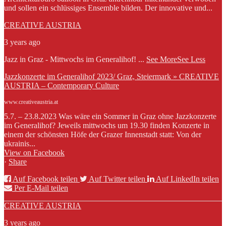
und sollen ein schlüssiges Ensemble bilden. Der innovative und...
CREATIVE AUSTRIA
3 years ago
Jazz in Graz - Mittwochs im Generalihof!
...
See More
See Less
Jazzkonzerte im Generalihof 2023/ Graz, Steiermark » CREATIVE
AUSTRIA – Contemporary Culture
www.creativeaustria.at
5.7. – 23.8.2023 Was wäre ein Sommer in Graz ohne Jazzkonzerte
im Generalihof? Jeweils mittwochs um 19.30 finden Konzerte in
einem der schönsten Höfe der Grazer Innenstadt statt: Von der
ukrainis...
View on Facebook
·
Share
Auf Facebook teilen
Auf Twitter teilen
Auf LinkedIn teilen
Per E-Mail teilen
CREATIVE AUSTRIA
3 years ago