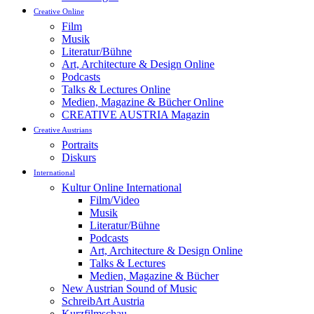
Creative Online
Film
Musik
Literatur/Bühne
Art, Architecture & Design Online
Podcasts
Talks & Lectures Online
Medien, Magazine & Bücher Online
CREATIVE AUSTRIA Magazin
Creative Austrians
Portraits
Diskurs
International
Kultur Online International
Film/Video
Musik
Literatur/Bühne
Podcasts
Art, Architecture & Design Online
Talks & Lectures
Medien, Magazine & Bücher
New Austrian Sound of Music
SchreibArt Austria
Kurzfilmschau