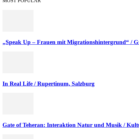
MOST POPULAR
„Speak Up – Frauen mit Migrationshintergrund“ / G
In Real Life / Rupertinum, Salzburg
Gate of Teheran: Interaktion Natur und Musik / Kul