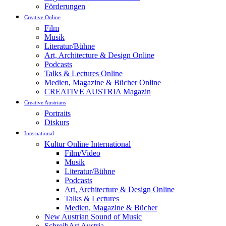
Förderungen
Creative Online
Film
Musik
Literatur/Bühne
Art, Architecture & Design Online
Podcasts
Talks & Lectures Online
Medien, Magazine & Bücher Online
CREATIVE AUSTRIA Magazin
Creative Austrians
Portraits
Diskurs
International
Kultur Online International
Film/Video
Musik
Literatur/Bühne
Podcasts
Art, Architecture & Design Online
Talks & Lectures
Medien, Magazine & Bücher
New Austrian Sound of Music
SchreibArt Austria