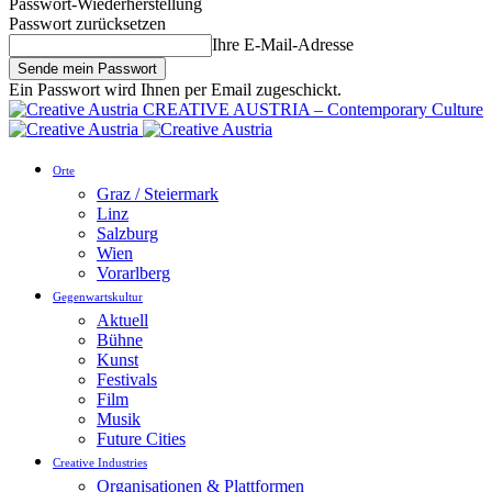
Passwort-Wiederherstellung
Passwort zurücksetzen
Ihre E-Mail-Adresse
Ein Passwort wird Ihnen per Email zugeschickt.
CREATIVE AUSTRIA – Contemporary Culture
Orte
Graz / Steiermark
Linz
Salzburg
Wien
Vorarlberg
Gegenwartskultur
Aktuell
Bühne
Kunst
Festivals
Film
Musik
Future Cities
Creative Industries
Organisationen & Plattformen