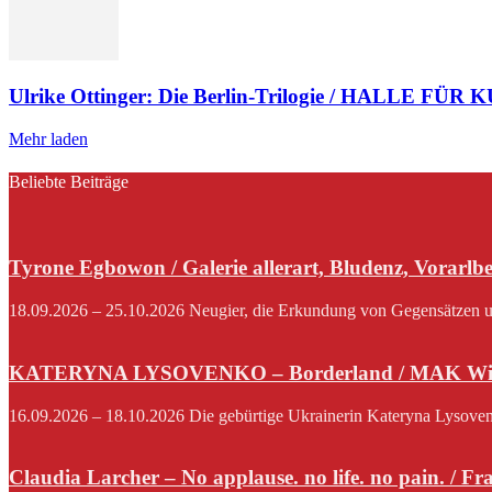
Ulrike Ottinger: Die Berlin-Trilogie / HALLE FÜR 
Mehr laden
Beliebte Beiträge
Tyrone Egbowon / Galerie allerart, Bludenz, Vorarlb
18.09.2026 – 25.10.2026 Neugier, die Erkundung von Gegensätzen und
KATERYNA LYSOVENKO – Borderland / MAK Wi
16.09.2026 – 18.10.2026 Die gebürtige Ukrainerin Kateryna Lysovenko,
Claudia Larcher – No applause. no life. no pain. / F