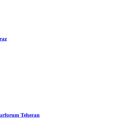
raz
turforum Teheran