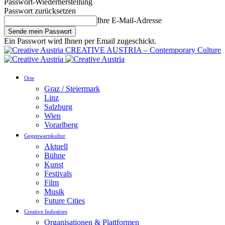
Passwort-Wiederherstellung
Passwort zurücksetzen
Ihre E-Mail-Adresse
Ein Passwort wird Ihnen per Email zugeschickt.
CREATIVE AUSTRIA – Contemporary Culture
Orte
Graz / Steiermark
Linz
Salzburg
Wien
Vorarlberg
Gegenwartskultur
Aktuell
Bühne
Kunst
Festivals
Film
Musik
Future Cities
Creative Industries
Organisationen & Plattformen