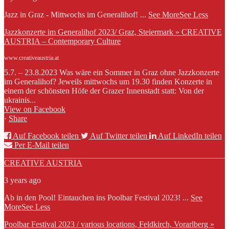
Jazz in Graz - Mittwochs im Generalihof!
...
See More
See Less
Jazzkonzerte im Generalihof 2023/ Graz, Steiermark » CREATIVE
AUSTRIA – Contemporary Culture
www.creativeaustria.at
5.7. – 23.8.2023 Was wäre ein Sommer in Graz ohne Jazzkonzerte
im Generalihof? Jeweils mittwochs um 19.30 finden Konzerte in
einem der schönsten Höfe der Grazer Innenstadt statt: Von der
ukrainis...
View on Facebook
·
Share
Auf Facebook teilen
Auf Twitter teilen
Auf LinkedIn teilen
Per E-Mail teilen
CREATIVE AUSTRIA
3 years ago
Ab in den Pool! Eintauchen ins Poolbar Festival 2023!
...
See
More
See Less
Poolbar Festival 2023 / various locations, Feldkirch, Vorarlberg »